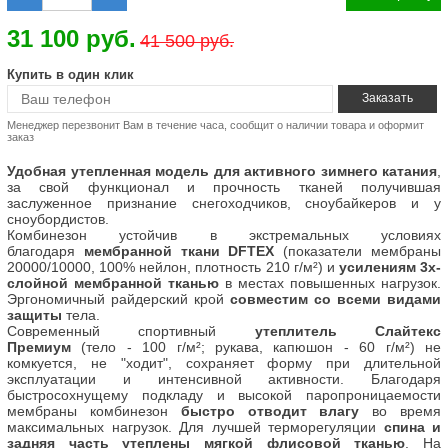
31 100 руб.
41 500 руб.
Купить в один клик
Менеджер перезвонит Вам в течение часа, сообщит о наличии товара и оформит
заказ
Удобная утепленная модель для активного зимнего катания
,
за свой функционал и прочность тканей получившая
заслуженное признание снегоходчиков, сноубайкеров и у
сноубордистов.
Комбинезон устойчив в экстремальных условиях
благодаря
мембранной ткани DFTEX
(показатели мембраны
20000/10000, 100% нейлон, плотность 210 г/м²) и
усилениям 3х-
слойной мембранной тканью
в местах повышенных нагрузок.
Эргономичный райдерский крой
совместим со всеми видами
защиты
тела.
Современный спортивный
утеплитель Слайтекс
Премиум
(тело - 100 г/м²; рукава, капюшон - 60 г/м²) не
комкуется, не "ходит", сохраняет форму при длительной
эксплуатации и интенсивной активности. Благодаря
быстросохнущему подкладу и высокой паропроницаемости
мембраны комбинезон
быстро отводит влагу
во время
максимальных нагрузок. Для лучшей терморегуляции
спина и
задняя часть утеплены мягкой флисовой тканью
. На