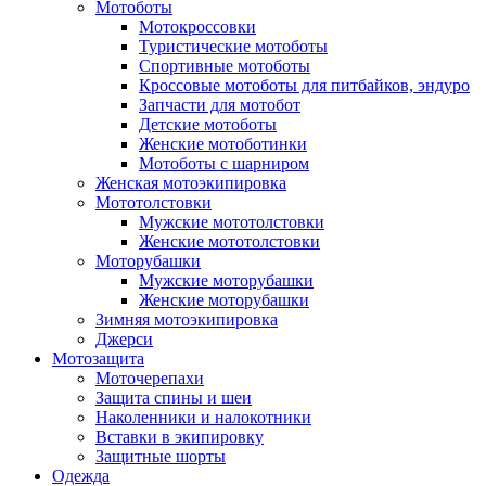
Мотоботы
Мотокроссовки
Туристические мотоботы
Спортивные мотоботы
Кроссовые мотоботы для питбайков, эндуро
Запчасти для мотобот
Детские мотоботы
Женские мотоботинки
Мотоботы с шарниром
Женская мотоэкипировка
Мототолстовки
Мужские мототолстовки
Женские мототолстовки
Моторубашки
Мужские моторубашки
Женские моторубашки
Зимняя мотоэкипировка
Джерси
Мотозащита
Моточерепахи
Защита спины и шеи
Наколенники и налокотники
Вставки в экипировку
Защитные шорты
Одежда