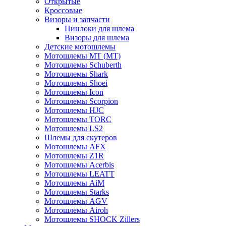
Открытые
Кросcовые
Визоры и запчасти
Пинлоки для шлема
Визоры для шлема
Детские мотошлемы
Мотошлемы MT (МТ)
Мотошлемы Schuberth
Мотошлемы Shark
Мотошлемы Shoei
Мотошлемы Icon
Мотошлемы Scorpion
Мотошлемы HJC
Мотошлемы TORC
Мотошлемы LS2
Шлемы для скутеров
Мотошлемы AFX
Мотошлемы Z1R
Мотошлемы Acerbis
Мотошлемы LEATT
Мотошлемы AiM
Мотошлемы Starks
Мотошлемы AGV
Мотошлемы Airoh
Мотошлемы SHOCK Zillers