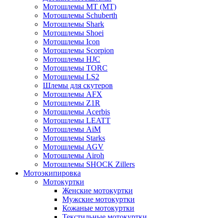
Мотошлемы MT (МТ)
Мотошлемы Schuberth
Мотошлемы Shark
Мотошлемы Shoei
Мотошлемы Icon
Мотошлемы Scorpion
Мотошлемы HJC
Мотошлемы TORC
Мотошлемы LS2
Шлемы для скутеров
Мотошлемы AFX
Мотошлемы Z1R
Мотошлемы Acerbis
Мотошлемы LEATT
Мотошлемы AiM
Мотошлемы Starks
Мотошлемы AGV
Мотошлемы Airoh
Мотошлемы SHOCK Zillers
Мотоэкипировка
Мотокуртки
Женские мотокуртки
Мужские мотокуртки
Кожаные мотокуртки
Текстильные мотокуртки