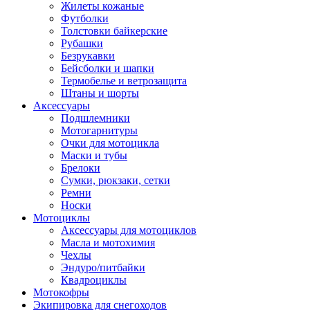
Жилеты кожаные
Футболки
Толстовки байкерские
Рубашки
Безрукавки
Бейсболки и шапки
Термобелье и ветрозащита
Штаны и шорты
Аксессуары
Подшлемники
Мотогарнитуры
Очки для мотоцикла
Маски и тубы
Брелоки
Сумки, рюкзаки, сетки
Ремни
Носки
Мотоциклы
Аксессуары для мотоциклов
Масла и мотохимия
Чехлы
Эндуро/питбайки
Квадроциклы
Мотокофры
Экипировка для снегоходов