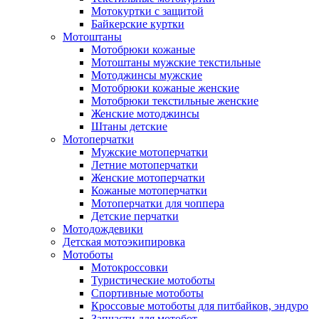
Мотокуртки с защитой
Байкерские куртки
Мотоштаны
Мотобрюки кожаные
Мотоштаны мужские текстильные
Мотоджинсы мужские
Мотобрюки кожаные женские
Мотобрюки текстильные женские
Женские мотоджинсы
Штаны детские
Мотоперчатки
Мужские мотоперчатки
Летние мотоперчатки
Женские мотоперчатки
Кожаные мотоперчатки
Мотоперчатки для чоппера
Детские перчатки
Мотодождевики
Детская мотоэкипировка
Мотоботы
Мотокроссовки
Туристические мотоботы
Спортивные мотоботы
Кроссовые мотоботы для питбайков, эндуро
Запчасти для мотобот