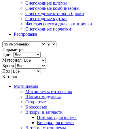
Снегоходные шлемы
Снегоходные комбинезоны
Снегоходные штаны и брюки
Снегоходные куртки
Женская снегоходная экипировка
Снегоходные перчатки
Распродажа
Параметры
Цвет
Материал
Бренд
Пол
Каталог
Мотошлемы
Мотошлемы интегралы
Шлемы модуляры
Открытые
Кросcовые
Визоры и запчасти
Пинлоки для шлема
Визоры для шлема
Детские мотошлемы