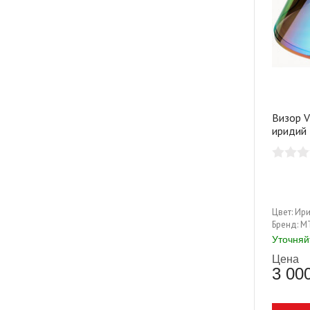
Визор V
иридий
Цвет:
Ири
Бренд:
M
Уточняй
Цена
3 00