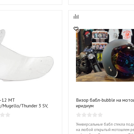
V-12 MT
Визор бабл-bubble на мото
/Mugello/Thunder 3 SV,
иридиум
чный
Универсальные бабл стекла под
на любой открытый мотошлем р