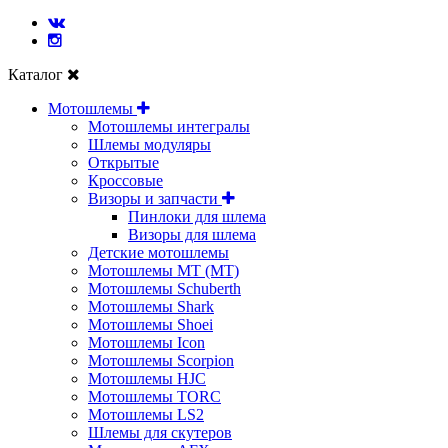
Каталог
Мотошлемы
Мотошлемы интегралы
Шлемы модуляры
Открытые
Кросcовые
Визоры и запчасти
Пинлоки для шлема
Визоры для шлема
Детские мотошлемы
Мотошлемы MT (МТ)
Мотошлемы Schuberth
Мотошлемы Shark
Мотошлемы Shoei
Мотошлемы Icon
Мотошлемы Scorpion
Мотошлемы HJC
Мотошлемы TORC
Мотошлемы LS2
Шлемы для скутеров