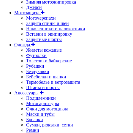
Зимняя мотоэкипировка
Джерси
Мотозащита
Моточерепахи
Защита спины и шеи
Наколенники и налокотники
Вставки в экипировку
Защитные шорты
Одежда
Жилеты кожаные
Футболки
Толстовки байкерские
Рубашки
Безрукавки
Бейсболки и шапки
Термобелье и ветрозащита
Штаны и шорты
Аксессуары
Подшлемники
Мотогарнитуры
Очки для мотоцикла
Маски и тубы
Брелоки
Сумки, рюкзаки, сетки
Ремни