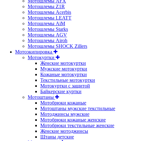
Мотошлемы AFX
Мотошлемы Z1R
Мотошлемы Acerbis
Мотошлемы LEATT
Мотошлемы AiM
Мотошлемы Starks
Мотошлемы AGV
Мотошлемы Airoh
Мотошлемы SHOCK Zillers
Мотоэкипировка
Мотокуртки
Женские мотокуртки
Мужские мотокуртки
Кожаные мотокуртки
Текстильные мотокуртки
Мотокуртки с защитой
Байкерские куртки
Мотоштаны
Мотобрюки кожаные
Мотоштаны мужские текстильные
Мотоджинсы мужские
Мотобрюки кожаные женские
Мотобрюки текстильные женские
Женские мотоджинсы
Штаны детские