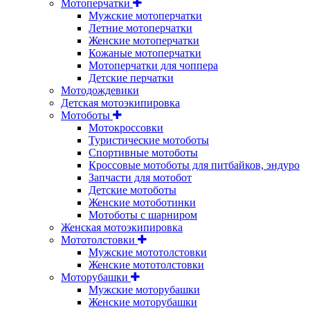
Мотоперчатки
Мужские мотоперчатки
Летние мотоперчатки
Женские мотоперчатки
Кожаные мотоперчатки
Мотоперчатки для чоппера
Детские перчатки
Мотодождевики
Детская мотоэкипировка
Мотоботы
Мотокроссовки
Туристические мотоботы
Спортивные мотоботы
Кроссовые мотоботы для питбайков, эндуро
Запчасти для мотобот
Детские мотоботы
Женские мотоботинки
Мотоботы с шарниром
Женская мотоэкипировка
Мототолстовки
Мужские мототолстовки
Женские мототолстовки
Моторубашки
Мужские моторубашки
Женские моторубашки