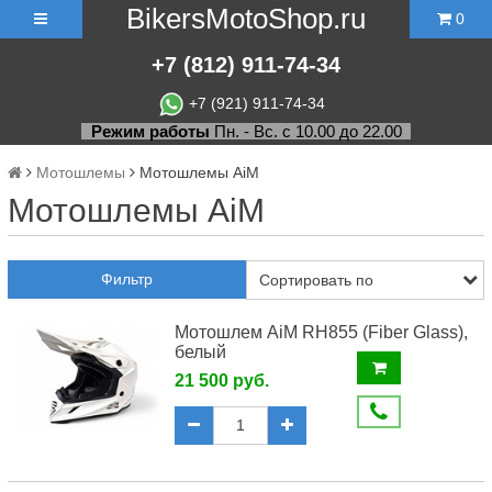
BikersMotoShop.ru
0
+7
(812)
911-74-34
+7 (921) 911-74-34
Режим работы
Пн. - Вс. с 10.00 до 22.00
Мотошлемы
Мотошлемы AiM
Мотошлемы AiM
Фильтр
Мотошлем AiM RH855 (Fiber Glass),
белый
21 500 руб.