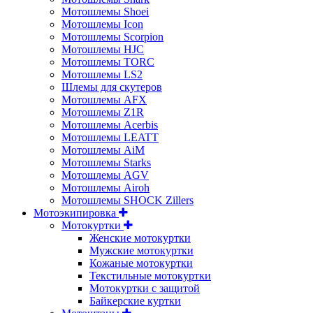
Мотошлемы Shoei
Мотошлемы Icon
Мотошлемы Scorpion
Мотошлемы HJC
Мотошлемы TORC
Мотошлемы LS2
Шлемы для скутеров
Мотошлемы AFX
Мотошлемы Z1R
Мотошлемы Acerbis
Мотошлемы LEATT
Мотошлемы AiM
Мотошлемы Starks
Мотошлемы AGV
Мотошлемы Airoh
Мотошлемы SHOCK Zillers
Мотоэкипировка
Мотокуртки
Женские мотокуртки
Мужские мотокуртки
Кожаные мотокуртки
Текстильные мотокуртки
Мотокуртки с защитой
Байкерские куртки