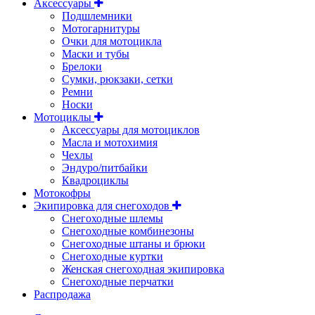
Аксессуары
Подшлемники
Мотогарнитуры
Очки для мотоцикла
Маски и тубы
Брелоки
Сумки, рюкзаки, сетки
Ремни
Носки
Мотоциклы
Аксессуары для мотоциклов
Масла и мотохимия
Чехлы
Эндуро/питбайки
Квадроциклы
Мотокофры
Экипировка для снегоходов
Снегоходные шлемы
Снегоходные комбинезоны
Снегоходные штаны и брюки
Снегоходные куртки
Женская снегоходная экипировка
Снегоходные перчатки
Распродажа