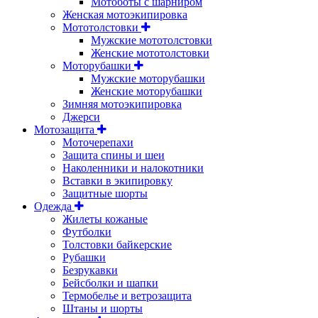
Мотоботы с шарниром
Женская мотоэкипировка
Мототолстовки
Мужские мототолстовки
Женские мототолстовки
Моторубашки
Мужские моторубашки
Женские моторубашки
Зимняя мотоэкипировка
Джерси
Мотозащита
Моточерепахи
Защита спины и шеи
Наколенники и налокотники
Вставки в экипировку
Защитные шорты
Одежда
Жилеты кожаные
Футболки
Толстовки байкерские
Рубашки
Безрукавки
Бейсболки и шапки
Термобелье и ветрозащита
Штаны и шорты