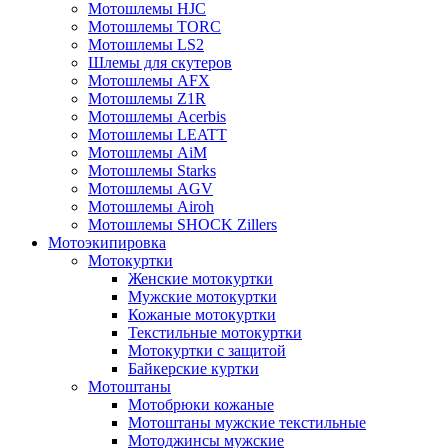
Мотошлемы HJC
Мотошлемы TORC
Мотошлемы LS2
Шлемы для скутеров
Мотошлемы AFX
Мотошлемы Z1R
Мотошлемы Acerbis
Мотошлемы LEATT
Мотошлемы AiM
Мотошлемы Starks
Мотошлемы AGV
Мотошлемы Airoh
Мотошлемы SHOCK Zillers
Мотоэкипировка
Мотокуртки
Женские мотокуртки
Мужские мотокуртки
Кожаные мотокуртки
Текстильные мотокуртки
Мотокуртки с защитой
Байкерские куртки
Мотоштаны
Мотобрюки кожаные
Мотоштаны мужские текстильные
Мотоджинсы мужские