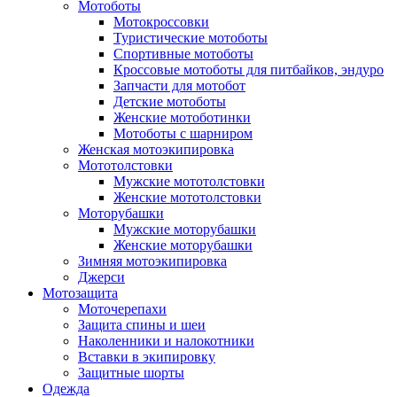
Мотоботы
Мотокроссовки
Туристические мотоботы
Спортивные мотоботы
Кроссовые мотоботы для питбайков, эндуро
Запчасти для мотобот
Детские мотоботы
Женские мотоботинки
Мотоботы с шарниром
Женская мотоэкипировка
Мототолстовки
Мужские мототолстовки
Женские мототолстовки
Моторубашки
Мужские моторубашки
Женские моторубашки
Зимняя мотоэкипировка
Джерси
Мотозащита
Моточерепахи
Защита спины и шеи
Наколенники и налокотники
Вставки в экипировку
Защитные шорты
Одежда