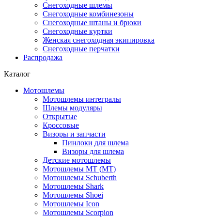
Снегоходные шлемы
Снегоходные комбинезоны
Снегоходные штаны и брюки
Снегоходные куртки
Женская снегоходная экипировка
Снегоходные перчатки
Распродажа
Каталог
Мотошлемы
Мотошлемы интегралы
Шлемы модуляры
Открытые
Кросcовые
Визоры и запчасти
Пинлоки для шлема
Визоры для шлема
Детские мотошлемы
Мотошлемы MT (МТ)
Мотошлемы Schuberth
Мотошлемы Shark
Мотошлемы Shoei
Мотошлемы Icon
Мотошлемы Scorpion