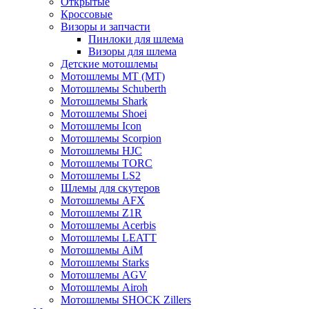
Открытые
Кросcовые
Визоры и запчасти
Пинлоки для шлема
Визоры для шлема
Детские мотошлемы
Мотошлемы MT (МТ)
Мотошлемы Schuberth
Мотошлемы Shark
Мотошлемы Shoei
Мотошлемы Icon
Мотошлемы Scorpion
Мотошлемы HJC
Мотошлемы TORC
Мотошлемы LS2
Шлемы для скутеров
Мотошлемы AFX
Мотошлемы Z1R
Мотошлемы Acerbis
Мотошлемы LEATT
Мотошлемы AiM
Мотошлемы Starks
Мотошлемы AGV
Мотошлемы Airoh
Мотошлемы SHOCK Zillers