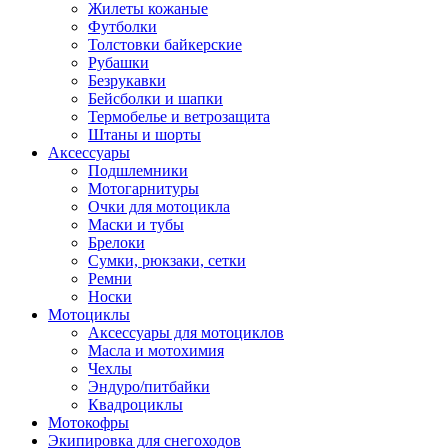
Жилеты кожаные
Футболки
Толстовки байкерские
Рубашки
Безрукавки
Бейсболки и шапки
Термобелье и ветрозащита
Штаны и шорты
Аксессуары
Подшлемники
Мотогарнитуры
Очки для мотоцикла
Маски и тубы
Брелоки
Сумки, рюкзаки, сетки
Ремни
Носки
Мотоциклы
Аксессуары для мотоциклов
Масла и мотохимия
Чехлы
Эндуро/питбайки
Квадроциклы
Мотокофры
Экипировка для снегоходов