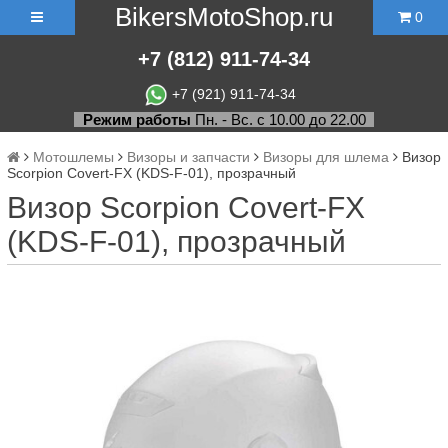
BikersMotoShop.ru
0
+7
(812)
911-74-34
+7 (921) 911-74-34
Режим работы
Пн. - Вс. с 10.00 до 22.00
Мотошлемы
Визоры и запчасти
Визоры для шлема
Визор
Scorpion Covert-FX (KDS-F-01), прозрачный
Визор Scorpion Covert-FX
(KDS-F-01), прозрачный