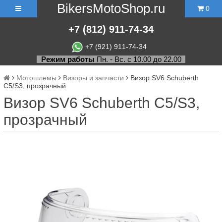
BikersMotoShop.ru
0
+7
(812)
911-74-34
+7 (921) 911-74-34
Режим работы
Пн. - Вс. с 10.00 до 22.00
Мотошлемы
Визоры и запчасти
Визор SV6 Schuberth
C5/S3, прозрачный
Визор SV6 Schuberth C5/S3,
прозрачный