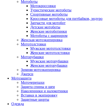
Мотоботы
Мотокроссовки
Туристические мотоботы
Спортивные мотоботы
Кроссовые мотоботы для питбайков, эндуро
Запчасти для мотобот
Детские мотоботы
Женские мотоботинки
Мотоботы с шарниром
Женская мотоэкипировка
Мототолстовки
Мужские мототолстовки
Женские мототолстовки
Моторубашки
Мужские моторубашки
Женские моторубашки
Зимняя мотоэкипировка
Джерси
Мотозащита
Моточерепахи
Защита спины и шеи
Наколенники и налокотники
Вставки в экипировку
Защитные шорты
Одежда