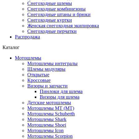
Снегоходные шлемы
Снегоходные комбинезоны
Снегоходные штаны и брюки
Снегоходные куртки
Женская снегоходная экипировка
Снегоходные перчатки
Распродажа
Каталог
Мотошлемы
Мотошлемы интегралы
Шлемы модуляры
Открытые
Кросcовые
Визоры и запчасти
Пинлоки для шлема
Визоры для шлема
Детские мотошлемы
Мотошлемы MT (МТ)
Мотошлемы Schuberth
Мотошлемы Shark
Мотошлемы Shoei
Мотошлемы Icon
Мотошлемы Scorpion