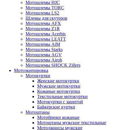
Мотошлемы HJC
Мотошлемы TORC
Мотошлемы LS2
Шлемы для скутеров
Мотошлемы AFX
Мотошлемы Z1R
Мотошлемы Acerbis
Мотошлемы LEATT
Мотошлемы AiM
Мотошлемы Starks
Мотошлемы AGV
Мотошлемы Airoh
Мотошлемы SHOCK Zillers
Мотоэкипировка
Мотокуртки
Женские мотокуртки
Мужские мотокуртки
Кожаные мотокуртки
Текстильные мотокуртки
Мотокуртки с защитой
Байкерские куртки
Мотоштаны
Мотобрюки кожаные
Мотоштаны мужские текстильные
Мотоджинсы мужские