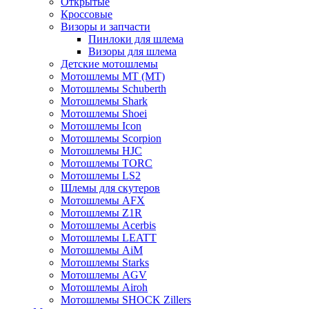
Открытые
Кросcовые
Визоры и запчасти
Пинлоки для шлема
Визоры для шлема
Детские мотошлемы
Мотошлемы MT (МТ)
Мотошлемы Schuberth
Мотошлемы Shark
Мотошлемы Shoei
Мотошлемы Icon
Мотошлемы Scorpion
Мотошлемы HJC
Мотошлемы TORC
Мотошлемы LS2
Шлемы для скутеров
Мотошлемы AFX
Мотошлемы Z1R
Мотошлемы Acerbis
Мотошлемы LEATT
Мотошлемы AiM
Мотошлемы Starks
Мотошлемы AGV
Мотошлемы Airoh
Мотошлемы SHOCK Zillers