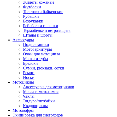
Жилеты кожаные
Футболки
Толстовки байкерские
Рубашки
Безрукавки
Бейсболки и шапки
Термобелье и ветрозащита
Штаны и шорты
Аксессуары
Подшлемники
Мотогарнитуры
Очки для мотоцикла
Маски и тубы
Брелоки
Сумки, рюкзаки, сетки
Ремни
Носки
Мотоциклы
Аксессуары для мотоциклов
Масла и мотохимия
Чехлы
Эндуро/питбайки
Квадроциклы
Мотокофры
Экипировка для снегоходов