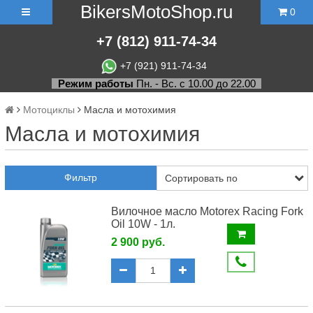
BikersMotoShop.ru
0
+7
(812)
911-74-34
+7 (921) 911-74-34
Режим работы
Пн. - Вс. с 10.00 до 22.00
Мотоциклы
Масла и мотохимия
Масла и мотохимия
Фильтр
Вилочное масло Motorex Racing Fork
Oil 10W - 1л.
2 900 руб.