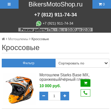
BikersMotoShop.ru
0
+7
(812)
911-74-34
+7 (921) 911-74-34
Режим работы
Пн. - Вс. с 10.00 до 22.00
Мотошлемы
Кросcовые
Кросcовые
Фильтр
Мотошлем Starks Base MX,
оранжевый/чёрный глянец
10 000 руб.