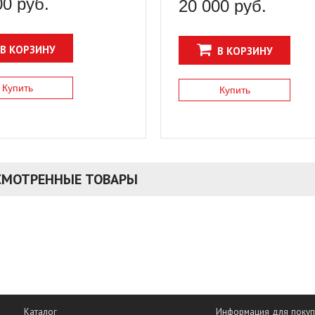
00 руб.
20 000 руб.
ров из D3O свод...
В КОРЗИНУ
В КОРЗИНУ
Купить
Купить
СМОТРЕННЫЕ ТОВАРЫ
Каталог
Информация для покуп