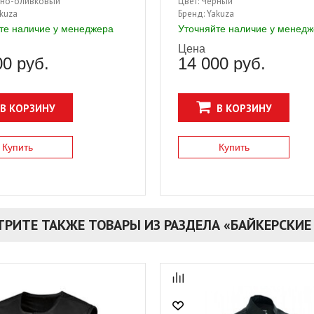
ка и неординарные сюжеты в
атрибутика и неординарные сюж
но-оливковый
Цвет:
Черный
 превосходное качество,
принтах, превосходное качество
kuza
Бренд:
Yakuza
 комфортный дизайн!
модный и комфортный дизайн!
те наличие у менеджера
Уточняйте наличие у менед
Цена
00 руб.
14 000 руб.
В КОРЗИНУ
В КОРЗИНУ
Купить
Купить
ТРИТЕ ТАКЖЕ ТОВАРЫ ИЗ РАЗДЕЛА «БАЙКЕРСКИ