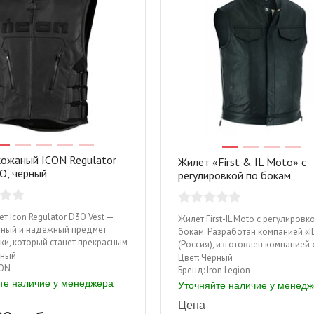
кожаный ICON Regulator
Жилет «First & IL Moto» с
O, чёрный
регулировкой по бокам
т Icon Regulator D3O Vest —
Жилет First-IL Moto с регулировк
туринг Sweep GT Touring
вный и надежный предмет
бокам. Разработан компанией «I
Мотоперчатки Sweep Undertaker 2
ки, который станет прекрасным
(Россия), изготовлен компанией 
нием образа современного
ный
Выполнен из плотной, но мягкой
Цвет:
Черный
 500 руб.
17 600 руб.
 В качестве основного
ON
имеет регулировку размера по б
Бренд:
Iron Legion
Цена: 7 700 руб.
а изготовления использована
боковые карманы на кнопках, в
те наличие у менеджера
Уточняйте наличие у менед
КУПИТЬ
и приятная на ощупь кожа
внутренний карман можно попас
КУПИТЬ
Цена
ыделки. Наличие съемных
расстегивая жилета.