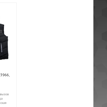
 3966,
 вызов
да
рская