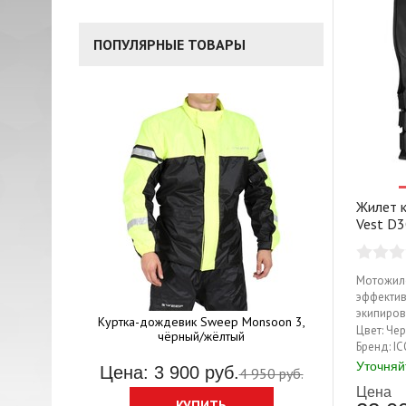
ПОПУЛЯРНЫЕ ТОВАРЫ
Жилет 
Vest D3
Мотожиле
Мотоботы 
эффекти
экипиров
ртка Sweep
Куртка-дождевик Sweep Monsoon 3,
дополне
Цвет:
Чер
чёрный/жёлтый
Цена: 10
райдера.
Бренд:
IC
материал
Уточняй
руб.
Цена: 3 900 руб.
4 950 руб.
прочная 
Цена
особой в
КУПИТЬ