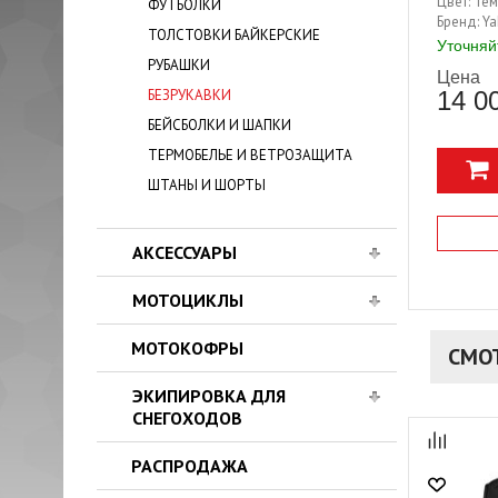
атрибути
Цвет:
Тем
ФУТБОЛКИ
принтах,
Бренд:
Ya
ТОЛСТОВКИ БАЙКЕРСКИЕ
модный и
Уточняй
РУБАШКИ
Цена
14 0
БЕЗРУКАВКИ
БЕЙСБОЛКИ И ШАПКИ
ТЕРМОБЕЛЬЕ И ВЕТРОЗАЩИТА
ШТАНЫ И ШОРТЫ
АКСЕССУАРЫ
МОТОЦИКЛЫ
МОТОКОФРЫ
СМО
ЭКИПИРОВКА ДЛЯ
СНЕГОХОДОВ
РАСПРОДАЖА