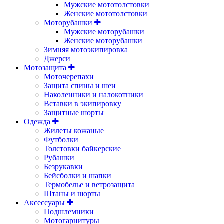
Мужские мототолстовки
Женские мототолстовки
Моторубашки
Мужские моторубашки
Женские моторубашки
Зимняя мотоэкипировка
Джерси
Мотозащита
Моточерепахи
Защита спины и шеи
Наколенники и налокотники
Вставки в экипировку
Защитные шорты
Одежда
Жилеты кожаные
Футболки
Толстовки байкерские
Рубашки
Безрукавки
Бейсболки и шапки
Термобелье и ветрозащита
Штаны и шорты
Аксессуары
Подшлемники
Мотогарнитуры