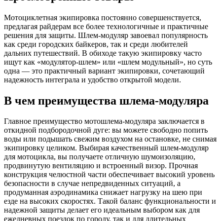
Мотоциклетная экипировка постоянно совершенствуется,
предлагая райдерам все более технологичные и практичные
решения для защиты. Шлем-модуляр завоевал популярность
как среди городских байкеров, так и среди любителей
дальних путешествий. В обиходе такую экипировку часто
ищут как «модулятор-шлем» или «шлем модульный», но суть
одна — это практичный вариант экипировки, сочетающий
надежность интеграла и удобство открытой модели.
В чем преимущества шлема-модуляра
Главное преимущество мотошлема-модуляра заключается в
откидной подбородочной дуге: вы можете свободно попить
воды или подышать свежим воздухом на остановке, не снимая
экипировку целиком. Выбирая качественный шлем-модуляр
для мотоцикла, вы получаете отличную шумоизоляцию,
продвинутую вентиляцию и встроенный визор. Прочная
конструкция челюстной части обеспечивает высокий уровень
безопасности в случае непредвиденных ситуаций, а
продуманная аэродинамика снижает нагрузку на шею при
езде на высоких скоростях. Такой баланс функциональности и
надежной защиты делает его идеальным выбором как для
ежедневных поездок по городу, так и для длительных