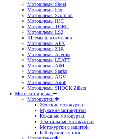
Мотошлемы Shoei
Мотошлемы Icon
Мотошлемы Scorpion
Мотошлемы HJC
Мотошлемы TORC
Мотошлемы LS2
Шлемы для скутеров
Мотошлемы AFX
Мотошлемы Z1R
Мотошлемы Acerbis
Мотошлемы LEATT
Мотошлемы AiM
Мотошлемы Starks
Мотошлемы AGV
Мотошлемы Airoh
Мотошлемы SHOCK Zillers
Мотоэкипировка
Мотокуртки
Женские мотокуртки
Мужские мотокуртки
Кожаные мотокуртки
Текстильные мотокуртки
Мотокуртки с защитой
Байкерские куртки
Мотоштаны