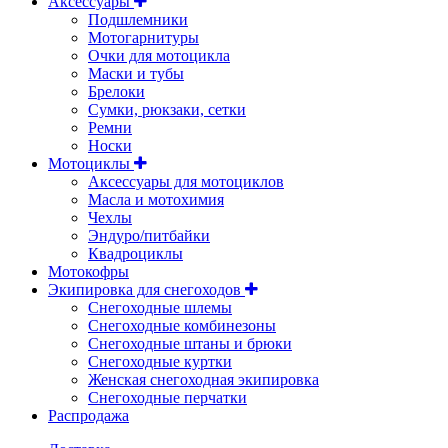
Аксессуары
Подшлемники
Мотогарнитуры
Очки для мотоцикла
Маски и тубы
Брелоки
Сумки, рюкзаки, сетки
Ремни
Носки
Мотоциклы
Аксессуары для мотоциклов
Масла и мотохимия
Чехлы
Эндуро/питбайки
Квадроциклы
Мотокофры
Экипировка для снегоходов
Снегоходные шлемы
Снегоходные комбинезоны
Снегоходные штаны и брюки
Снегоходные куртки
Женская снегоходная экипировка
Снегоходные перчатки
Распродажа