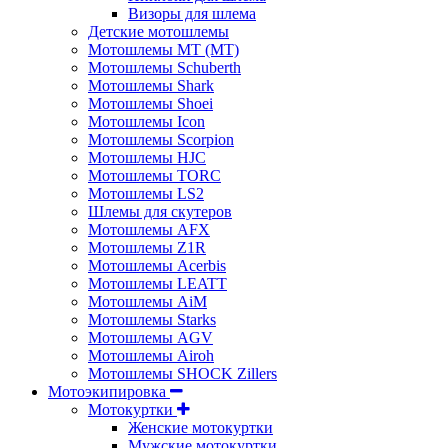
Визоры для шлема
Детские мотошлемы
Мотошлемы MT (МТ)
Мотошлемы Schuberth
Мотошлемы Shark
Мотошлемы Shoei
Мотошлемы Icon
Мотошлемы Scorpion
Мотошлемы HJC
Мотошлемы TORC
Мотошлемы LS2
Шлемы для скутеров
Мотошлемы AFX
Мотошлемы Z1R
Мотошлемы Acerbis
Мотошлемы LEATT
Мотошлемы AiM
Мотошлемы Starks
Мотошлемы AGV
Мотошлемы Airoh
Мотошлемы SHOCK Zillers
Мотоэкипировка
Мотокуртки
Женские мотокуртки
Мужские мотокуртки