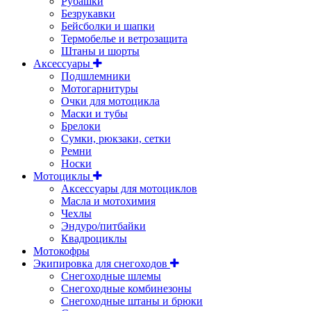
Рубашки
Безрукавки
Бейсболки и шапки
Термобелье и ветрозащита
Штаны и шорты
Аксессуары
Подшлемники
Мотогарнитуры
Очки для мотоцикла
Маски и тубы
Брелоки
Сумки, рюкзаки, сетки
Ремни
Носки
Мотоциклы
Аксессуары для мотоциклов
Масла и мотохимия
Чехлы
Эндуро/питбайки
Квадроциклы
Мотокофры
Экипировка для снегоходов
Снегоходные шлемы
Снегоходные комбинезоны
Снегоходные штаны и брюки