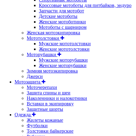
Кроссовые мотоботы для питбайков, эндуро
Запчасти для мотобот
Детские мотоботы
Женские мотоботинки
Мотоботы с шарниром
Женская мотоэкипировка
Мототолстовки
Мужские мототолстовки
Женские мототолстовки
Моторубашки
Мужские моторубашки
Женские моторубашки
Зимняя мотоэкипировка
Джерси
Мотозащита
Моточерепахи
Защита спины и шеи
Наколенники и налокотники
Вставки в экипировку
Защитные шорты
Одежда
Жилеты кожаные
Футболки
Толстовки байкерские