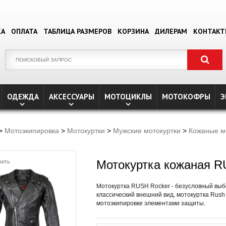
КА
ОПЛАТА
ТАБЛИЦА РАЗМЕРОВ
КОРЗИНА
ДИЛЕРАМ
КОНТАК
ОДЕЖДА
АКСЕССУАРЫ
МОТОЦИКЛЫ
МОТОКОФРЫ
Э
>
Мотоэкипировка
>
Мотокуртки
>
Мужские мотокуртки
>
Кожаные м
Мотокуртка кожаная R
чить
Мотокуртка RUSH Rocker - безусловный выб
классический внешний вид, мотокуртка Rus
мотоэкипировке элементами защиты.