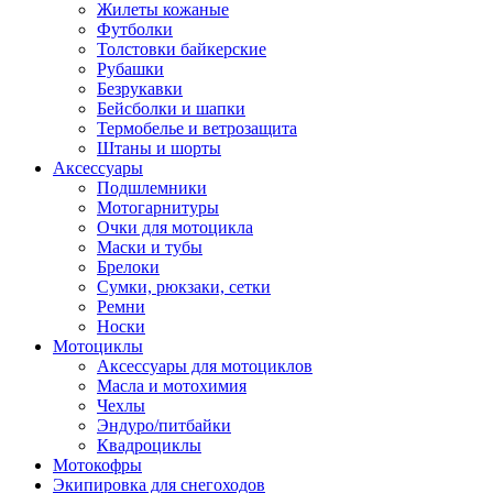
Жилеты кожаные
Футболки
Толстовки байкерские
Рубашки
Безрукавки
Бейсболки и шапки
Термобелье и ветрозащита
Штаны и шорты
Аксессуары
Подшлемники
Мотогарнитуры
Очки для мотоцикла
Маски и тубы
Брелоки
Сумки, рюкзаки, сетки
Ремни
Носки
Мотоциклы
Аксессуары для мотоциклов
Масла и мотохимия
Чехлы
Эндуро/питбайки
Квадроциклы
Мотокофры
Экипировка для снегоходов