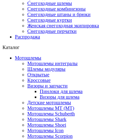
Снегоходные шлемы
Снегоходные комбинезоны
Снегоходные штаны и брюки
Снегоходные куртки
Женская снегоходная экипировка
Снегоходные перчатки
Распродажа
Каталог
Мотошлемы
Мотошлемы интегралы
Шлемы модуляры
Открытые
Кросcовые
Визоры и запчасти
Пинлоки для шлема
Визоры для шлема
Детские мотошлемы
Мотошлемы MT (МТ)
Мотошлемы Schuberth
Мотошлемы Shark
Мотошлемы Shoei
Мотошлемы Icon
Мотошлемы Scorpion