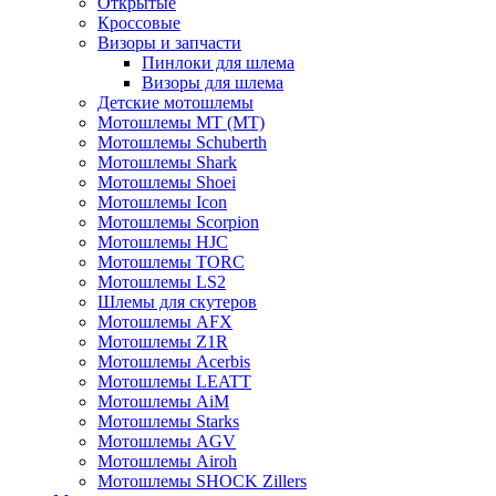
Открытые
Кросcовые
Визоры и запчасти
Пинлоки для шлема
Визоры для шлема
Детские мотошлемы
Мотошлемы MT (МТ)
Мотошлемы Schuberth
Мотошлемы Shark
Мотошлемы Shoei
Мотошлемы Icon
Мотошлемы Scorpion
Мотошлемы HJC
Мотошлемы TORC
Мотошлемы LS2
Шлемы для скутеров
Мотошлемы AFX
Мотошлемы Z1R
Мотошлемы Acerbis
Мотошлемы LEATT
Мотошлемы AiM
Мотошлемы Starks
Мотошлемы AGV
Мотошлемы Airoh
Мотошлемы SHOCK Zillers