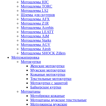
Мотошлемы HJC
Мотошлемы TORC
Мотошлемы LS2
Шлемы для скутеров
Мотошлемы AFX
Мотошлемы Z1R
Мотошлемы Acerbis
Мотошлемы LEATT
Мотошлемы AiM
Мотошлемы Starks
Мотошлемы AGV
Мотошлемы Airoh
Мотошлемы SHOCK Zillers
Мотоэкипировка
Мотокуртки
Женские мотокуртки
Мужские мотокуртки
Кожаные мотокуртки
Текстильные мотокуртки
Мотокуртки с защитой
Байкерские куртки
Мотоштаны
Мотобрюки кожаные
Мотоштаны мужские текстильные
Мотоджинсы мужские