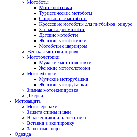
Мотоботы
Мотокроссовки
Туристические мотоботы
Спортивные мотоботы
Кроссовые мотоботы для питбайков, эндуро
Запчасти для мотобот
Детские мотоботы
Женские мотоботинки
Мотоботы с шарниром
Женская мотоэкипировка
Мототолстовки
Мужские мототолстовки
Женские мототолстовки
Моторубашки
Мужские моторубашки
Женские моторубашки
Зимняя мотоэкипировка
Джерси
Мотозащита
Моточерепахи
Защита спины и шеи
Наколенники и налокотники
Вставки в экипировку
Защитные шорты
Одежда