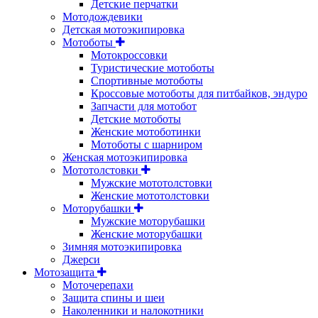
Детские перчатки
Мотодождевики
Детская мотоэкипировка
Мотоботы
Мотокроссовки
Туристические мотоботы
Спортивные мотоботы
Кроссовые мотоботы для питбайков, эндуро
Запчасти для мотобот
Детские мотоботы
Женские мотоботинки
Мотоботы с шарниром
Женская мотоэкипировка
Мототолстовки
Мужские мототолстовки
Женские мототолстовки
Моторубашки
Мужские моторубашки
Женские моторубашки
Зимняя мотоэкипировка
Джерси
Мотозащита
Моточерепахи
Защита спины и шеи
Наколенники и налокотники