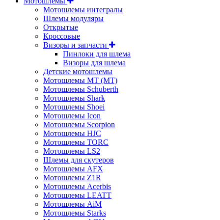
Мотошлемы
Мотошлемы интегралы
Шлемы модуляры
Открытые
Кросcовые
Визоры и запчасти
Пинлоки для шлема
Визоры для шлема
Детские мотошлемы
Мотошлемы MT (МТ)
Мотошлемы Schuberth
Мотошлемы Shark
Мотошлемы Shoei
Мотошлемы Icon
Мотошлемы Scorpion
Мотошлемы HJC
Мотошлемы TORC
Мотошлемы LS2
Шлемы для скутеров
Мотошлемы AFX
Мотошлемы Z1R
Мотошлемы Acerbis
Мотошлемы LEATT
Мотошлемы AiM
Мотошлемы Starks