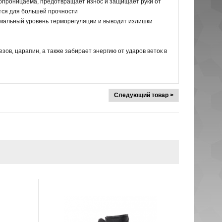
ухопроницаема, предотвращает износ и защищает руки от
ется для большей прочности
имальный уровень терморегуляции и выводит излишки
ов, царапин, а также забирает энергию от ударов веток в
Следующий товар >