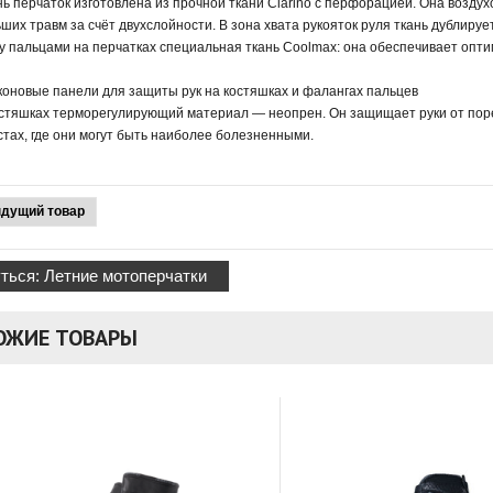
нь перчаток изготовлена из прочной ткани Clarino с перфорацией. Она возд
ших травм за счёт двухслойности. В зона хвата рукояток руля ткань дублиру
у пальцами на перчатках специальная ткань Coolmax: она обеспечивает опт
коновые панели для защиты рук на костяшках и фалангах пальцев
остяшках терморегулирующий материал — неопрен. Он защищает руки от порез
стах, где они могут быть наиболее болезненными.
дущий товар
ться: Летние мотоперчатки
ОЖИЕ ТОВАРЫ