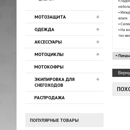
• Ладо
неболь
• Межд
МОТОЗАЩИТА
влаги.
• Сили
ОДЕЖДА
• На к
тех ме
АКСЕССУАРЫ
МОТОЦИКЛЫ
< Преды
МОТОКОФРЫ
Верну
ЭКИПИРОВКА ДЛЯ
СНЕГОХОДОВ
ПОХ
РАСПРОДАЖА
ПОПУЛЯРНЫЕ ТОВАРЫ