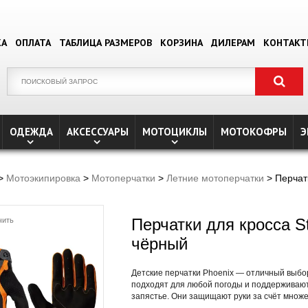
КА
ОПЛАТА
ТАБЛИЦА РАЗМЕРОВ
КОРЗИНА
ДИЛЕРАМ
КОНТАК
ОДЕЖДА
АКСЕССУАРЫ
МОТОЦИКЛЫ
МОТОКОФРЫ
Э
>
Мотоэкипировка
>
Мотоперчатки
>
Летние мотоперчатки
> Перчатк
Перчатки для кросса S
чить
чёрный
Детские перчатки Phoenix — отличный выбо
подходят для любой погоды и поддерживают 
запястье. Они защищают руки за счёт множе