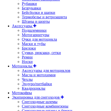
Рубашки
Безрукавки
Бейсболки и шапки
Термобелье и ветрозащита
Штаны и шорты
Аксессуары
Подшлемники
Мотогарнитуры
Очки для мотоцикла
Маски и тубы
Брелоки
Сумки, рюкзаки, сетки
Ремни
Носки
Мотоциклы
Аксессуары для мотоциклов
Масла и мотохимия
Чехлы
Эндуро/питбайки
Квадроциклы
Мотокофры
Экипировка для снегоходов
Снегоходные шлемы
Снегоходные комбинезоны
Снегоходные штаны и брюки