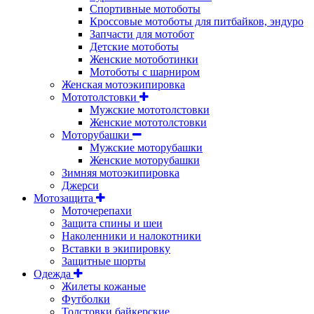
Спортивные мотоботы
Кроссовые мотоботы для питбайков, эндуро
Запчасти для мотобот
Детские мотоботы
Женские мотоботинки
Мотоботы с шарниром
Женская мотоэкипировка
Мототолстовки
Мужские мототолстовки
Женские мототолстовки
Моторубашки
Мужские моторубашки
Женские моторубашки
Зимняя мотоэкипировка
Джерси
Мотозащита
Моточерепахи
Защита спины и шеи
Наколенники и налокотники
Вставки в экипировку
Защитные шорты
Одежда
Жилеты кожаные
Футболки
Толстовки байкерские