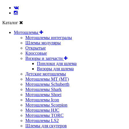
Каталог
Мотошлемы
Мотошлемы интегралы
Шлемы модуляры
Открытые
Кросcовые
Визоры и запчасти
Пинлоки для шлема
Визоры для шлема
Детские мотошлемы
Мотошлемы MT (МТ)
Мотошлемы Schuberth
Мотошлемы Shark
Мотошлемы Shoei
Мотошлемы Icon
Мотошлемы Scorpion
Мотошлемы HJC
Мотошлемы TORC
Мотошлемы LS2
Шлемы для скутеров