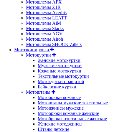
Мотошлемы AFX
Мотошлемы Z1R
Мотошлемы Acerbis
Мотошлемы LEATT
Мотошлемы AiM
Мотошлемы Starks
Мотошлемы AGV
Мотошлемы Airoh
Мотошлемы SHOCK Zillers
Мотоэкипировка
Мотокуртки
Женские мотокуртки
Мужские мотокуртки
Кожаные мотокуртки
Текстильные мотокуртки
Мотокуртки с защитой
Байкерские куртки
Мотоштаны
Мотобрюки кожаные
Мотоштаны мужские текстильные
Мотоджинсы мужские
Мотобрюки кожаные женские
Мотобрюки текстильные женские
Женские мотоджинсы
Штаны детские