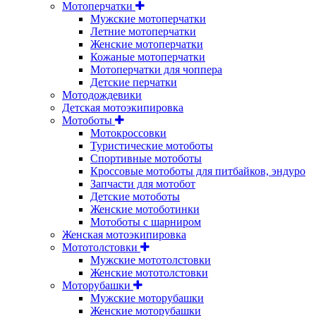
Мотоперчатки
Мужские мотоперчатки
Летние мотоперчатки
Женские мотоперчатки
Кожаные мотоперчатки
Мотоперчатки для чоппера
Детские перчатки
Мотодождевики
Детская мотоэкипировка
Мотоботы
Мотокроссовки
Туристические мотоботы
Спортивные мотоботы
Кроссовые мотоботы для питбайков, эндуро
Запчасти для мотобот
Детские мотоботы
Женские мотоботинки
Мотоботы с шарниром
Женская мотоэкипировка
Мототолстовки
Мужские мототолстовки
Женские мототолстовки
Моторубашки
Мужские моторубашки
Женские моторубашки