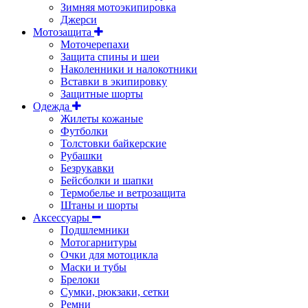
Зимняя мотоэкипировка
Джерси
Мотозащита
Моточерепахи
Защита спины и шеи
Наколенники и налокотники
Вставки в экипировку
Защитные шорты
Одежда
Жилеты кожаные
Футболки
Толстовки байкерские
Рубашки
Безрукавки
Бейсболки и шапки
Термобелье и ветрозащита
Штаны и шорты
Аксессуары
Подшлемники
Мотогарнитуры
Очки для мотоцикла
Маски и тубы
Брелоки
Сумки, рюкзаки, сетки
Ремни