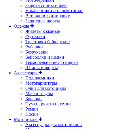
Моточерепахи
Защита спины и шеи
Наколенники и налокотники
Вставки в экипировку
Защитные шорты
Одежда
Жилеты кожаные
Футболки
Толстовки байкерские
Рубашки
Безрукавки
Бейсболки и шапки
Термобелье и ветрозащита
Штаны и шорты
Аксессуары
Подшлемники
Мотогарнитуры
Очки для мотоцикла
Маски и тубы
Брелоки
Сумки, рюкзаки, сетки
Ремни
Носки
Мотоциклы
Аксессуары для мотоциклов