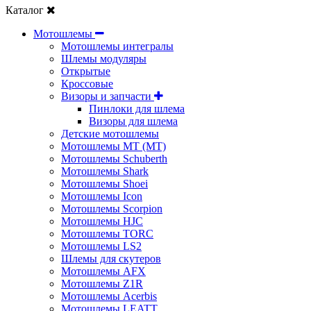
Каталог
Мотошлемы
Мотошлемы интегралы
Шлемы модуляры
Открытые
Кросcовые
Визоры и запчасти
Пинлоки для шлема
Визоры для шлема
Детские мотошлемы
Мотошлемы MT (МТ)
Мотошлемы Schuberth
Мотошлемы Shark
Мотошлемы Shoei
Мотошлемы Icon
Мотошлемы Scorpion
Мотошлемы HJC
Мотошлемы TORC
Мотошлемы LS2
Шлемы для скутеров
Мотошлемы AFX
Мотошлемы Z1R
Мотошлемы Acerbis
Мотошлемы LEATT