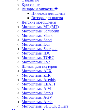
Открытые
Кросcовые
Визоры и запчасти
Пинлоки для шлема
Визоры для шлема
Детские мотошлемы
Мотошлемы MT (МТ)
Мотошлемы Schuberth
Мотошлемы Shark
Мотошлемы Shoei
Мотошлемы Icon
Мотошлемы Scorpion
Мотошлемы HJC
Мотошлемы TORC
Мотошлемы LS2
Шлемы для скутеров
Мотошлемы AFX
Мотошлемы Z1R
Мотошлемы Acerbis
Мотошлемы LEATT
Мотошлемы AiM
Мотошлемы Starks
Мотошлемы AGV
Мотошлемы Airoh
Мотошлемы SHOCK Zillers