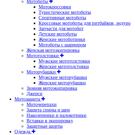
Мотоботы
Мотокроссовки
Туристические мотоботы
Спортивные мотоботы
Кроссовые мотоботы для питбайков, эндуро
Запчасти для мотобот
Детские мотоботы
Женские мотоботинки
Мотоботы с шарниром
Женская мотоэкипировка
Мототолстовки
Мужские мототолстовки
Женские мототолстовки
Моторубашки
Мужские моторубашки
Женские моторубашки
Зимняя мотоэкипировка
Джерси
Мотозащита
Моточерепахи
Защита спины и шеи
Наколенники и налокотники
Вставки в экипировку
Защитные шорты
Одежда