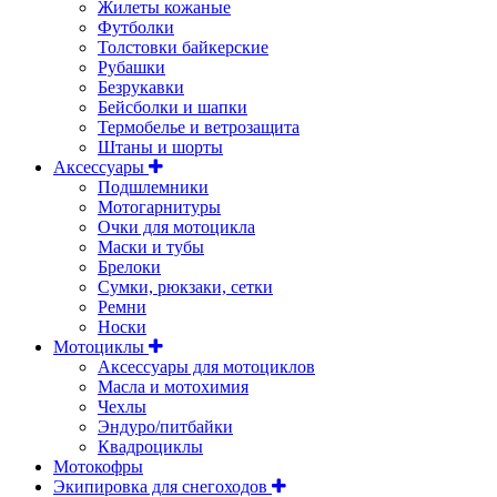
Жилеты кожаные
Футболки
Толстовки байкерские
Рубашки
Безрукавки
Бейсболки и шапки
Термобелье и ветрозащита
Штаны и шорты
Аксессуары
Подшлемники
Мотогарнитуры
Очки для мотоцикла
Маски и тубы
Брелоки
Сумки, рюкзаки, сетки
Ремни
Носки
Мотоциклы
Аксессуары для мотоциклов
Масла и мотохимия
Чехлы
Эндуро/питбайки
Квадроциклы
Мотокофры
Экипировка для снегоходов