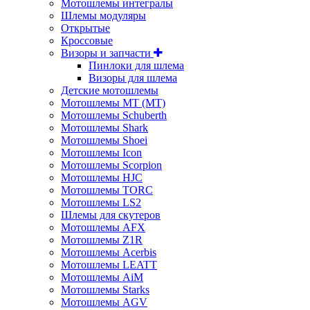
Мотошлемы интегралы
Шлемы модуляры
Открытые
Кросcовые
Визоры и запчасти
Пинлоки для шлема
Визоры для шлема
Детские мотошлемы
Мотошлемы MT (МТ)
Мотошлемы Schuberth
Мотошлемы Shark
Мотошлемы Shoei
Мотошлемы Icon
Мотошлемы Scorpion
Мотошлемы HJC
Мотошлемы TORC
Мотошлемы LS2
Шлемы для скутеров
Мотошлемы AFX
Мотошлемы Z1R
Мотошлемы Acerbis
Мотошлемы LEATT
Мотошлемы AiM
Мотошлемы Starks
Мотошлемы AGV