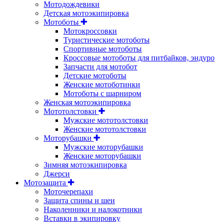
Мотодождевики
Детская мотоэкипировка
Мотоботы
Мотокроссовки
Туристические мотоботы
Спортивные мотоботы
Кроссовые мотоботы для питбайков, эндуро
Запчасти для мотобот
Детские мотоботы
Женские мотоботинки
Мотоботы с шарниром
Женская мотоэкипировка
Мототолстовки
Мужские мототолстовки
Женские мототолстовки
Моторубашки
Мужские моторубашки
Женские моторубашки
Зимняя мотоэкипировка
Джерси
Мотозащита
Моточерепахи
Защита спины и шеи
Наколенники и налокотники
Вставки в экипировку