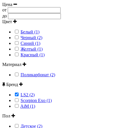
Цена
от
до
Цвет
Белый (1)
Черный (2)
Синий (1)
Желтый (1)
Красный (1)
Материал
Поликарбонат (2)
Бренд
LS2 (2)
Scorpion Exo (1)
AiM (1)
Пол
Детское (2)