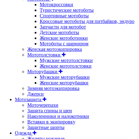
Мотокроссовки
Туристические мотоботы
Спортивные мотоботы
Кроссовые мотоботы для питбайков, эндуро
Запчасти для мотобот
Детские мотоботы
Женские мотоботинки
Мотоботы с шарниром
Женская мотоэкипировка
Мототолстовки
Мужские мототолстовки
Женские мототолстовки
Моторубашки
Мужские моторубашки
Женские моторубашки
Зимняя мотоэкипировка
Джерси
Мотозащита
Моточерепахи
Защита спины и шеи
Наколенники и налокотники
Вставки в экипировку
Защитные шорты
Одежда
Жилеты кожаные