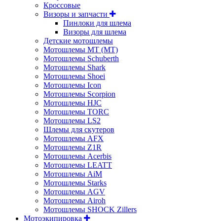
Кросcовые
Визоры и запчасти
Пинлоки для шлема
Визоры для шлема
Детские мотошлемы
Мотошлемы MT (МТ)
Мотошлемы Schuberth
Мотошлемы Shark
Мотошлемы Shoei
Мотошлемы Icon
Мотошлемы Scorpion
Мотошлемы HJC
Мотошлемы TORC
Мотошлемы LS2
Шлемы для скутеров
Мотошлемы AFX
Мотошлемы Z1R
Мотошлемы Acerbis
Мотошлемы LEATT
Мотошлемы AiM
Мотошлемы Starks
Мотошлемы AGV
Мотошлемы Airoh
Мотошлемы SHOCK Zillers
Мотоэкипировка