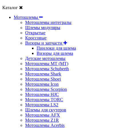
Каталог
Мотошлемы
Мотошлемы интегралы
Шлемы модуляры
Открытые
Кросcовые
Визоры и запчасти
Пинлоки для шлема
Визоры для шлема
Детские мотошлемы
Мотошлемы MT (МТ)
Мотошлемы Schuberth
Мотошлемы Shark
Мотошлемы Shoei
Мотошлемы Icon
Мотошлемы Scorpion
Мотошлемы HJC
Мотошлемы TORC
Мотошлемы LS2
Шлемы для скутеров
Мотошлемы AFX
Мотошлемы Z1R
Мотошлемы Acerbis