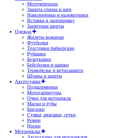
Моточерепахи
Защита спины и шеи
Наколенники и налокотники
Вставки в экипировку
Защитные шорты
Одежда
Жилеты кожаные
Футболки
Толстовки байкерские
Рубашки
Безрукавки
Бейсболки и шапки
Термобелье и ветрозащита
Штаны и шорты
Аксессуары
Подшлемники
Мотогарнитуры
Очки для мотоцикла
Маски и тубы
Брелоки
Сумки, рюкзаки, сетки
Ремни
Носки
Мотоциклы
Аксессуары для мотоциклов