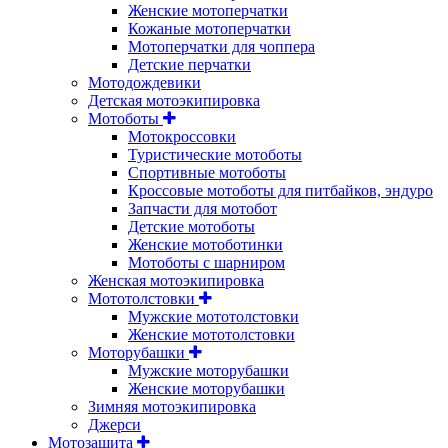
Женские мотоперчатки
Кожаные мотоперчатки
Мотоперчатки для чоппера
Детские перчатки
Мотодождевики
Детская мотоэкипировка
Мотоботы
Мотокроссовки
Туристические мотоботы
Спортивные мотоботы
Кроссовые мотоботы для питбайков, эндуро
Запчасти для мотобот
Детские мотоботы
Женские мотоботинки
Мотоботы с шарниром
Женская мотоэкипировка
Мототолстовки
Мужские мототолстовки
Женские мототолстовки
Моторубашки
Мужские моторубашки
Женские моторубашки
Зимняя мотоэкипировка
Джерси
Мотозащита