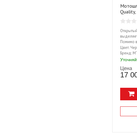
Мотошл
Quality
Открытый
выделяет
Помимо в
безопасн
Цвет:
Чер
стиле ре
Бренд:
M
отделкой
Уточняй
винтажны
Цена
равнодуш
17 0
почувств
точно не .