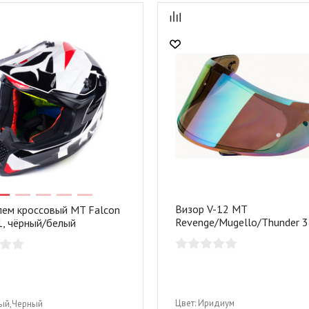
Визор V-12 MT
ем кроссовый MT Falcon
Revenge/Mugello/Thunder 3 
1, чёрный/белый
иридиум
Цвет:
Иридиум
ый,Черный