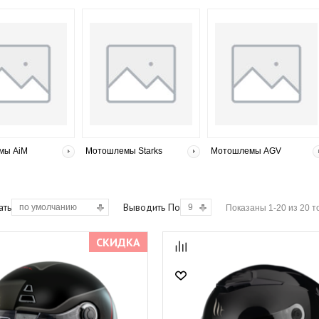
мы AiM
Мотошлемы Starks
Мотошлемы AGV
ать
Выводить По
по умолчанию
9
Показаны 1-20 из 20 т
СКИДКА