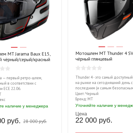
Мотошлем MT Thunder 4 SV 
ем MT Jarama Baux E15,
чёрный глянцевый
й чёрный/серый/красный
Thunder 4 - это самый доступны
a — первый ретро-шлем,
на рынке на сегодняшний день с
ый в соответствии с
последним (и самым безопасны
и ECE 22.06.
сертификатом ECE 22.06!
Цвет:
Черный
T
туринг Sweep GT Touring
Бренд:
MT
екс
Мотоперчатки Sweep Undertaker 2
Уточняйте наличие у менед
те наличие у менеджера
 500 руб.
Цена
17 600 руб.
22 000 руб.
Цена: 7 700 руб.
00 руб.
28 000 руб.
КУПИТЬ
КУПИТЬ