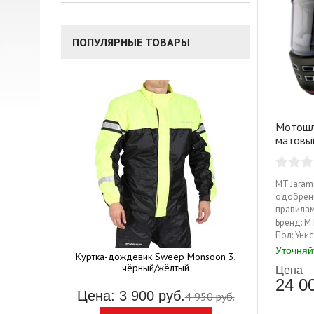
ПОПУЛЯРНЫЕ ТОВАРЫ
Мотошл
матовы
MT Jaram
одобренн
правилам
Бренд:
M
Мотоботы 
Пол:
Унис
Уточняй
ртка Sweep
Куртка-дождевик Sweep Monsoon 3,
чёрный/жёлтый
Цена: 10
Цена
24 0
руб.
Цена: 3 900 руб.
4 950 руб.