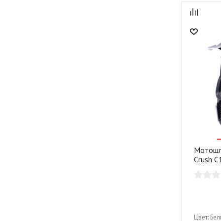
Мотошл
Crush C
Цвет:
Бел