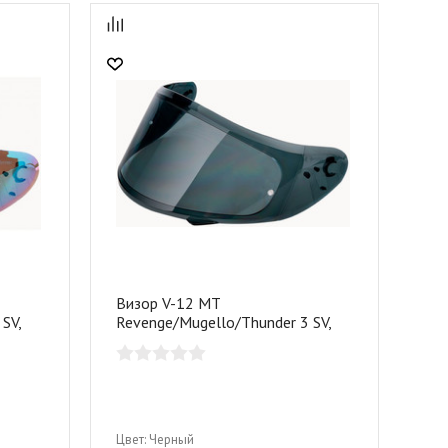
Визор V-12 MT
SV,
Revenge/Mugello/Thunder 3 SV,
чёрный
Цвет:
Черный