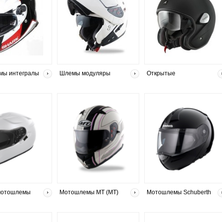
мы интегралы
Шлемы модуляры
Открытые
мотошлемы
Мотошлемы MT (МТ)
Мотошлемы Schuberth