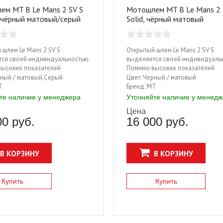
ем MT B Le Mans 2 SV S
Мотошлем MT B Le Mans 2 
, чёрный матовый/серый
Solid, чёрный матовый
 шлем Le Mans 2 SV S
Открытый шлем Le Mans 2 SV S
ся своей индивидуальностью.
выделяется своей индивидуаль
ысоких показателей
Помимо высоких показателей
ости, обновленный шлем в
безопасности, обновленный шле
ный / матовый,Серый
Цвет:
Черный / матовый
тро с кожаными вставками и
стиле ретро с кожаными вставка
T
Бренд:
MT
, подчеркивающими его
отделкой, подчеркивающими ег
те наличие у менеджера
Уточняйте наличие у менед
й стиль никого не оставит
винтажный стиль никого не оста
Цена
ным. С ним вы не только
равнодушным. С ним вы не толь
00 руб.
16 000 руб.
уете себя защищенным, и
почувствуете себя защищенным,
..
точно не ...
В КОРЗИНУ
В КОРЗИНУ
Купить
Купить