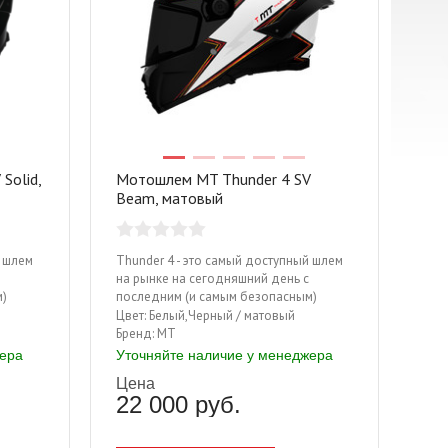
Solid,
Мотошлем MT Thunder 4 SV
Beam, матовый
й шлем
Thunder 4 - это самый доступный шлем
на рынке на сегодняшний день с
м)
последним (и самым безопасным)
сертификатом ECE 22.06!
Цвет:
Белый,Черный / матовый
Бренд:
MT
жера
Уточняйте наличие у менеджера
Мужская кожаная мотокуртка Sweep
Куртка-дождевик Sweep
Sydney
чёрный/жёлты
Цена
22 000 руб.
Цена: 40 800 руб.
Цена: 3 900 руб.