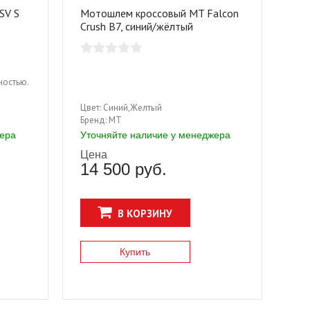
SV S
Мотошлем кроссовый MT Falcon
Crush B7, синий/жёлтый
ностью.
м в
Цвет:
Синий,Желтый
ми и
Бренд:
MT
о
жера
Уточняйте наличие у менеджера
вит
Цена
ко
14 500 руб.
 и
В КОРЗИНУ
Купить