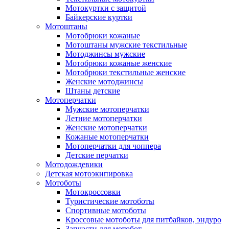
Мотокуртки с защитой
Байкерские куртки
Мотоштаны
Мотобрюки кожаные
Мотоштаны мужские текстильные
Мотоджинсы мужские
Мотобрюки кожаные женские
Мотобрюки текстильные женские
Женские мотоджинсы
Штаны детские
Мотоперчатки
Мужские мотоперчатки
Летние мотоперчатки
Женские мотоперчатки
Кожаные мотоперчатки
Мотоперчатки для чоппера
Детские перчатки
Мотодождевики
Детская мотоэкипировка
Мотоботы
Мотокроссовки
Туристические мотоботы
Спортивные мотоботы
Кроссовые мотоботы для питбайков, эндуро
Запчасти для мотобот