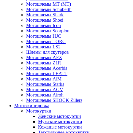
Мотошлемы MT (МТ)
Мотошлемы Schuberth
Мотошлемы Shark
Мотошлемы Shoei
Мотошлемы Icon
Мотошлемы Scorpion
Мотошлемы HJC
Мотошлемы TORC
Мотошлемы LS2
Шлемы для скутеров
Мотошлемы AFX
Мотошлемы Z1R
Мотошлемы Acerbis
Мотошлемы LEATT
Мотошлемы AiM
Мотошлемы Starks
Мотошлемы AGV
Мотошлемы Airoh
Мотошлемы SHOCK Zillers
Мотоэкипировка
Мотокуртки
Женские мотокуртки
Мужские мотокуртки
Кожаные мотокуртки
Текстильные мотокуртки