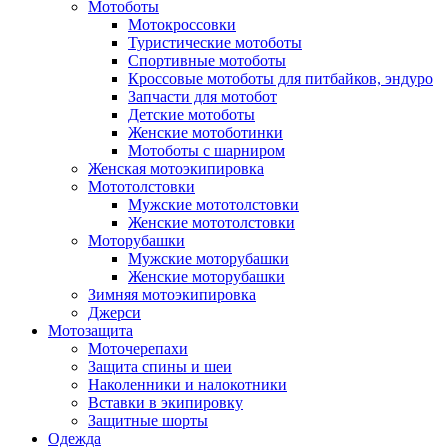
Мотоботы
Мотокроссовки
Туристические мотоботы
Спортивные мотоботы
Кроссовые мотоботы для питбайков, эндуро
Запчасти для мотобот
Детские мотоботы
Женские мотоботинки
Мотоботы с шарниром
Женская мотоэкипировка
Мототолстовки
Мужские мототолстовки
Женские мототолстовки
Моторубашки
Мужские моторубашки
Женские моторубашки
Зимняя мотоэкипировка
Джерси
Мотозащита
Моточерепахи
Защита спины и шеи
Наколенники и налокотники
Вставки в экипировку
Защитные шорты
Одежда