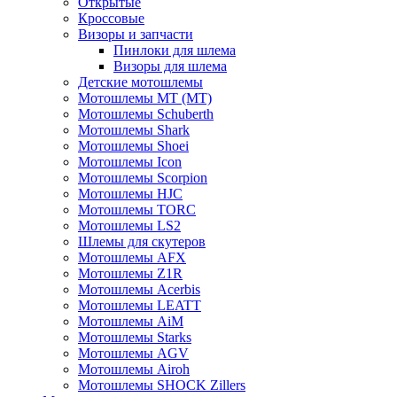
Открытые
Кросcовые
Визоры и запчасти
Пинлоки для шлема
Визоры для шлема
Детские мотошлемы
Мотошлемы MT (МТ)
Мотошлемы Schuberth
Мотошлемы Shark
Мотошлемы Shoei
Мотошлемы Icon
Мотошлемы Scorpion
Мотошлемы HJC
Мотошлемы TORC
Мотошлемы LS2
Шлемы для скутеров
Мотошлемы AFX
Мотошлемы Z1R
Мотошлемы Acerbis
Мотошлемы LEATT
Мотошлемы AiM
Мотошлемы Starks
Мотошлемы AGV
Мотошлемы Airoh
Мотошлемы SHOCK Zillers