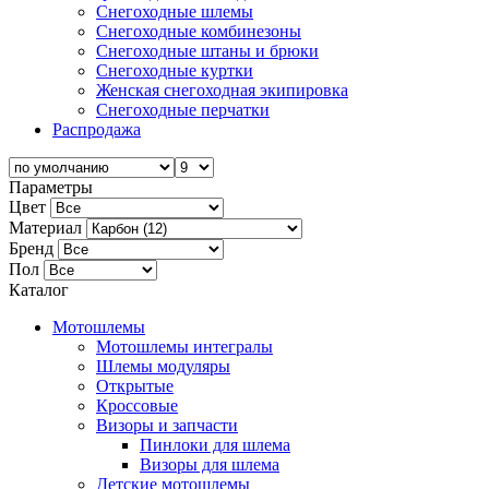
Снегоходные шлемы
Снегоходные комбинезоны
Снегоходные штаны и брюки
Снегоходные куртки
Женская снегоходная экипировка
Снегоходные перчатки
Распродажа
Параметры
Цвет
Материал
Бренд
Пол
Каталог
Мотошлемы
Мотошлемы интегралы
Шлемы модуляры
Открытые
Кросcовые
Визоры и запчасти
Пинлоки для шлема
Визоры для шлема
Детские мотошлемы