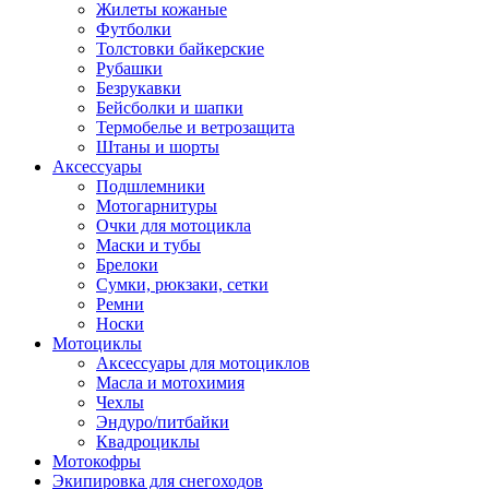
Жилеты кожаные
Футболки
Толстовки байкерские
Рубашки
Безрукавки
Бейсболки и шапки
Термобелье и ветрозащита
Штаны и шорты
Аксессуары
Подшлемники
Мотогарнитуры
Очки для мотоцикла
Маски и тубы
Брелоки
Сумки, рюкзаки, сетки
Ремни
Носки
Мотоциклы
Аксессуары для мотоциклов
Масла и мотохимия
Чехлы
Эндуро/питбайки
Квадроциклы
Мотокофры
Экипировка для снегоходов