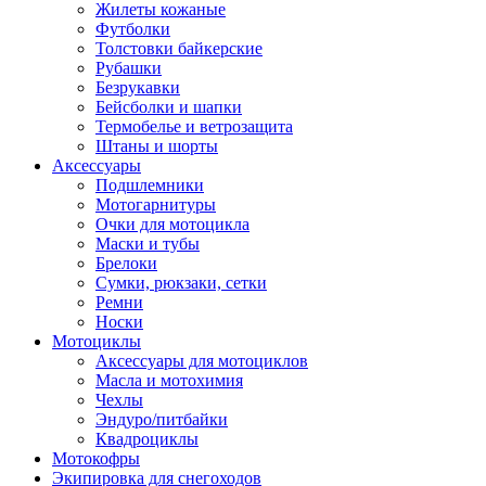
Жилеты кожаные
Футболки
Толстовки байкерские
Рубашки
Безрукавки
Бейсболки и шапки
Термобелье и ветрозащита
Штаны и шорты
Аксессуары
Подшлемники
Мотогарнитуры
Очки для мотоцикла
Маски и тубы
Брелоки
Сумки, рюкзаки, сетки
Ремни
Носки
Мотоциклы
Аксессуары для мотоциклов
Масла и мотохимия
Чехлы
Эндуро/питбайки
Квадроциклы
Мотокофры
Экипировка для снегоходов