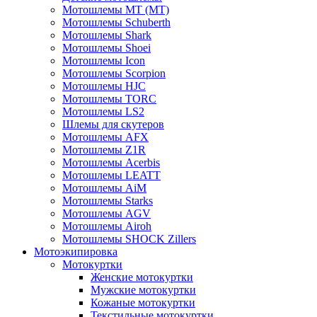
Мотошлемы MT (МТ)
Мотошлемы Schuberth
Мотошлемы Shark
Мотошлемы Shoei
Мотошлемы Icon
Мотошлемы Scorpion
Мотошлемы HJC
Мотошлемы TORC
Мотошлемы LS2
Шлемы для скутеров
Мотошлемы AFX
Мотошлемы Z1R
Мотошлемы Acerbis
Мотошлемы LEATT
Мотошлемы AiM
Мотошлемы Starks
Мотошлемы AGV
Мотошлемы Airoh
Мотошлемы SHOCK Zillers
Мотоэкипировка
Мотокуртки
Женские мотокуртки
Мужские мотокуртки
Кожаные мотокуртки
Текстильные мотокуртки