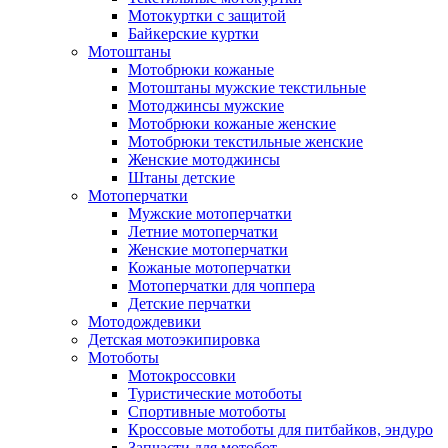
Мотокуртки с защитой
Байкерские куртки
Мотоштаны
Мотобрюки кожаные
Мотоштаны мужские текстильные
Мотоджинсы мужские
Мотобрюки кожаные женские
Мотобрюки текстильные женские
Женские мотоджинсы
Штаны детские
Мотоперчатки
Мужские мотоперчатки
Летние мотоперчатки
Женские мотоперчатки
Кожаные мотоперчатки
Мотоперчатки для чоппера
Детские перчатки
Мотодождевики
Детская мотоэкипировка
Мотоботы
Мотокроссовки
Туристические мотоботы
Спортивные мотоботы
Кроссовые мотоботы для питбайков, эндуро
Запчасти для мотобот