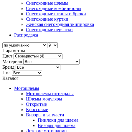
Снегоходные шлемы
Снегоходные комбинезоны
Снегоходные штаны и брюки
Снегоходные куртки
Женская снегоходная экипировка
Снегоходные перчатки
Распродажа
Параметры
Цвет
Материал
Бренд
Пол
Каталог
Мотошлемы
Мотошлемы интегралы
Шлемы модуляры
Открытые
Кросcовые
Визоры и запчасти
Пинлоки для шлема
Визоры для шлема
Детские мотошлемы