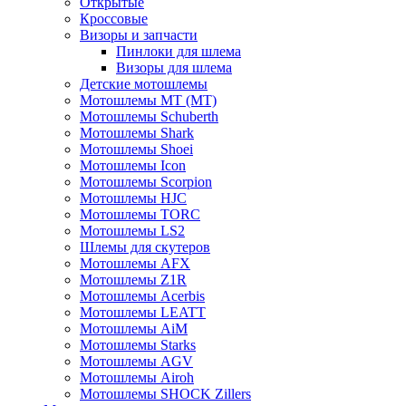
Открытые
Кросcовые
Визоры и запчасти
Пинлоки для шлема
Визоры для шлема
Детские мотошлемы
Мотошлемы MT (МТ)
Мотошлемы Schuberth
Мотошлемы Shark
Мотошлемы Shoei
Мотошлемы Icon
Мотошлемы Scorpion
Мотошлемы HJC
Мотошлемы TORC
Мотошлемы LS2
Шлемы для скутеров
Мотошлемы AFX
Мотошлемы Z1R
Мотошлемы Acerbis
Мотошлемы LEATT
Мотошлемы AiM
Мотошлемы Starks
Мотошлемы AGV
Мотошлемы Airoh
Мотошлемы SHOCK Zillers