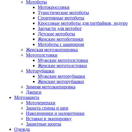
Мотоботы
Мотокроссовки
Туристические мотоботы
Спортивные мотоботы
Кроссовые мотоботы для питбайков, эндуро
Запчасти для мотобот
Детские мотоботы
Женские мотоботинки
Мотоботы с шарниром
Женская мотоэкипировка
Мототолстовки
Мужские мототолстовки
Женские мототолстовки
Моторубашки
Мужские моторубашки
Женские моторубашки
Зимняя мотоэкипировка
Джерси
Мотозащита
Моточерепахи
Защита спины и шеи
Наколенники и налокотники
Вставки в экипировку
Защитные шорты
Одежда