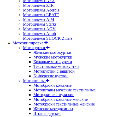
Мотошлемы AFX
Мотошлемы Z1R
Мотошлемы Acerbis
Мотошлемы LEATT
Мотошлемы AiM
Мотошлемы Starks
Мотошлемы AGV
Мотошлемы Airoh
Мотошлемы SHOCK Zillers
Мотоэкипировка
Мотокуртки
Женские мотокуртки
Мужские мотокуртки
Кожаные мотокуртки
Текстильные мотокуртки
Мотокуртки с защитой
Байкерские куртки
Мотоштаны
Мотобрюки кожаные
Мотоштаны мужские текстильные
Мотоджинсы мужские
Мотобрюки кожаные женские
Мотобрюки текстильные женские
Женские мотоджинсы
Штаны детские