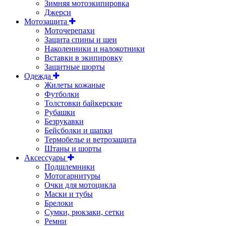
Зимняя мотоэкипировка
Джерси
Мотозащита
Моточерепахи
Защита спины и шеи
Наколенники и налокотники
Вставки в экипировку
Защитные шорты
Одежда
Жилеты кожаные
Футболки
Толстовки байкерские
Рубашки
Безрукавки
Бейсболки и шапки
Термобелье и ветрозащита
Штаны и шорты
Аксессуары
Подшлемники
Мотогарнитуры
Очки для мотоцикла
Маски и тубы
Брелоки
Сумки, рюкзаки, сетки
Ремни