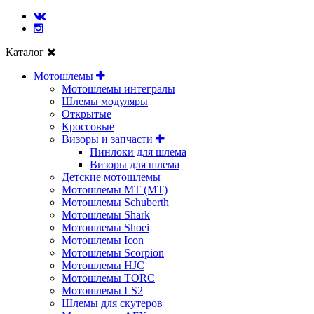
Каталог
Мотошлемы
Мотошлемы интегралы
Шлемы модуляры
Открытые
Кросcовые
Визоры и запчасти
Пинлоки для шлема
Визоры для шлема
Детские мотошлемы
Мотошлемы MT (МТ)
Мотошлемы Schuberth
Мотошлемы Shark
Мотошлемы Shoei
Мотошлемы Icon
Мотошлемы Scorpion
Мотошлемы HJC
Мотошлемы TORC
Мотошлемы LS2
Шлемы для скутеров