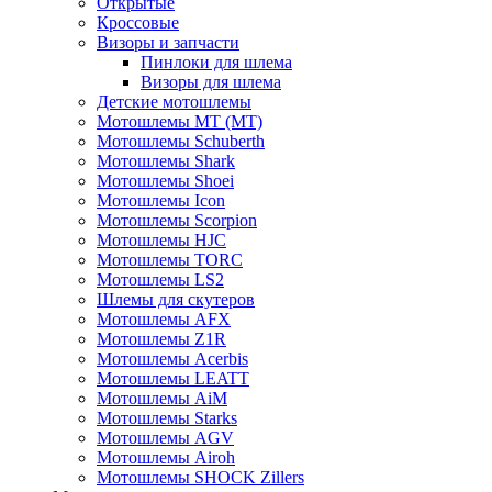
Открытые
Кросcовые
Визоры и запчасти
Пинлоки для шлема
Визоры для шлема
Детские мотошлемы
Мотошлемы MT (МТ)
Мотошлемы Schuberth
Мотошлемы Shark
Мотошлемы Shoei
Мотошлемы Icon
Мотошлемы Scorpion
Мотошлемы HJC
Мотошлемы TORC
Мотошлемы LS2
Шлемы для скутеров
Мотошлемы AFX
Мотошлемы Z1R
Мотошлемы Acerbis
Мотошлемы LEATT
Мотошлемы AiM
Мотошлемы Starks
Мотошлемы AGV
Мотошлемы Airoh
Мотошлемы SHOCK Zillers