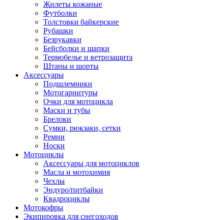
Жилеты кожаные
Футболки
Толстовки байкерские
Рубашки
Безрукавки
Бейсболки и шапки
Термобелье и ветрозащита
Штаны и шорты
Аксессуары
Подшлемники
Мотогарнитуры
Очки для мотоцикла
Маски и тубы
Брелоки
Сумки, рюкзаки, сетки
Ремни
Носки
Мотоциклы
Аксессуары для мотоциклов
Масла и мотохимия
Чехлы
Эндуро/питбайки
Квадроциклы
Мотокофры
Экипировка для снегоходов