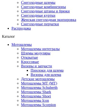
Снегоходные шлемы
Снегоходные комбинезоны
Снегоходные штаны и брюки
Снегоходные куртки
Женская снегоходная экипировка
Снегоходные перчатки
Распродажа
Каталог
Мотошлемы
Мотошлемы интегралы
Шлемы модуляры
Открытые
Кросcовые
Визоры и запчасти
Пинлоки для шлема
Визоры для шлема
Детские мотошлемы
Мотошлемы MT (МТ)
Мотошлемы Schuberth
Мотошлемы Shark
Мотошлемы Shoei
Мотошлемы Icon
Мотошлемы Scorpion