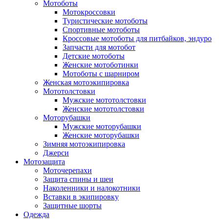
Мотоботы
Мотокроссовки
Туристические мотоботы
Спортивные мотоботы
Кроссовые мотоботы для питбайков, эндуро
Запчасти для мотобот
Детские мотоботы
Женские мотоботинки
Мотоботы с шарниром
Женская мотоэкипировка
Мототолстовки
Мужские мототолстовки
Женские мототолстовки
Моторубашки
Мужские моторубашки
Женские моторубашки
Зимняя мотоэкипировка
Джерси
Мотозащита
Моточерепахи
Защита спины и шеи
Наколенники и налокотники
Вставки в экипировку
Защитные шорты
Одежда