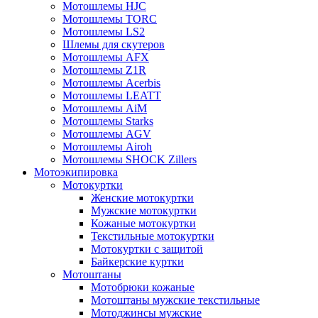
Мотошлемы HJC
Мотошлемы TORC
Мотошлемы LS2
Шлемы для скутеров
Мотошлемы AFX
Мотошлемы Z1R
Мотошлемы Acerbis
Мотошлемы LEATT
Мотошлемы AiM
Мотошлемы Starks
Мотошлемы AGV
Мотошлемы Airoh
Мотошлемы SHOCK Zillers
Мотоэкипировка
Мотокуртки
Женские мотокуртки
Мужские мотокуртки
Кожаные мотокуртки
Текстильные мотокуртки
Мотокуртки с защитой
Байкерские куртки
Мотоштаны
Мотобрюки кожаные
Мотоштаны мужские текстильные
Мотоджинсы мужские