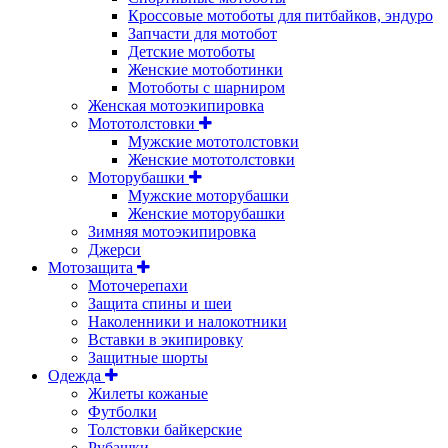
Кроссовые мотоботы для питбайков, эндуро
Запчасти для мотобот
Детские мотоботы
Женские мотоботинки
Мотоботы с шарниром
Женская мотоэкипировка
Мототолстовки
Мужские мототолстовки
Женские мототолстовки
Моторубашки
Мужские моторубашки
Женские моторубашки
Зимняя мотоэкипировка
Джерси
Мотозащита
Моточерепахи
Защита спины и шеи
Наколенники и налокотники
Вставки в экипировку
Защитные шорты
Одежда
Жилеты кожаные
Футболки
Толстовки байкерские
Рубашки