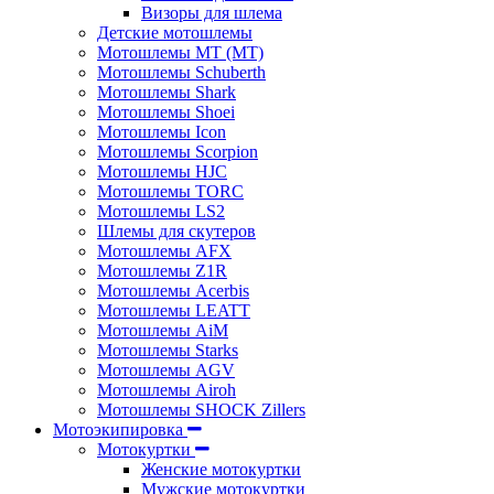
Визоры для шлема
Детские мотошлемы
Мотошлемы MT (МТ)
Мотошлемы Schuberth
Мотошлемы Shark
Мотошлемы Shoei
Мотошлемы Icon
Мотошлемы Scorpion
Мотошлемы HJC
Мотошлемы TORC
Мотошлемы LS2
Шлемы для скутеров
Мотошлемы AFX
Мотошлемы Z1R
Мотошлемы Acerbis
Мотошлемы LEATT
Мотошлемы AiM
Мотошлемы Starks
Мотошлемы AGV
Мотошлемы Airoh
Мотошлемы SHOCK Zillers
Мотоэкипировка
Мотокуртки
Женские мотокуртки
Мужские мотокуртки