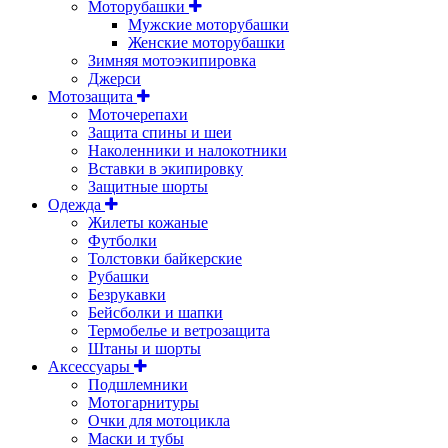
Моторубашки
Мужские моторубашки
Женские моторубашки
Зимняя мотоэкипировка
Джерси
Мотозащита
Моточерепахи
Защита спины и шеи
Наколенники и налокотники
Вставки в экипировку
Защитные шорты
Одежда
Жилеты кожаные
Футболки
Толстовки байкерские
Рубашки
Безрукавки
Бейсболки и шапки
Термобелье и ветрозащита
Штаны и шорты
Аксессуары
Подшлемники
Мотогарнитуры
Очки для мотоцикла
Маски и тубы