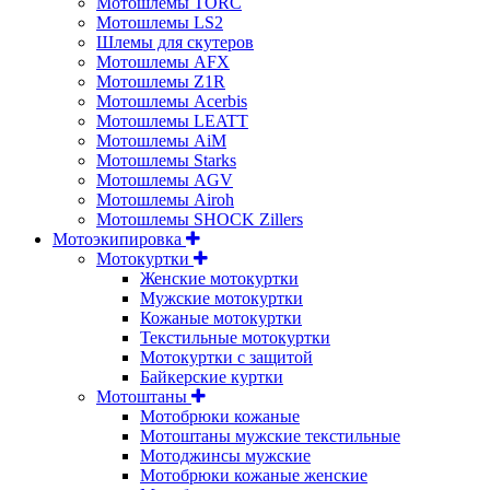
Мотошлемы TORC
Мотошлемы LS2
Шлемы для скутеров
Мотошлемы AFX
Мотошлемы Z1R
Мотошлемы Acerbis
Мотошлемы LEATT
Мотошлемы AiM
Мотошлемы Starks
Мотошлемы AGV
Мотошлемы Airoh
Мотошлемы SHOCK Zillers
Мотоэкипировка
Мотокуртки
Женские мотокуртки
Мужские мотокуртки
Кожаные мотокуртки
Текстильные мотокуртки
Мотокуртки с защитой
Байкерские куртки
Мотоштаны
Мотобрюки кожаные
Мотоштаны мужские текстильные
Мотоджинсы мужские
Мотобрюки кожаные женские