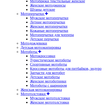
Мотобрюки текстильные женские
Женские мотоджинсы
Штаны детские
Мотоперчатки
Мужские мотоперчатки
Летние мотоперчатки
Женские мотоперчатки
Кожаные мотоперчатки
Мотоперчатки для чоппера
Детские перчатки
Мотодождевики
Детская мотоэкипировка
Мотоботы
Мотокроссовки
Туристические мотоботы
Спортивные мотоботы
Кроссовые мотоботы для питбайков, эндуро
Запчасти для мотобот
Детские мотоботы
Женские мотоботинки
Мотоботы с шарниром
Женская мотоэкипировка
Мототолстовки
Мужские мототолстовки
Женские мототолстовки