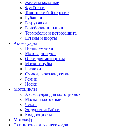
Жилеты кожаные
Футболки
Толстовки байкерские
Рубашки
Безрукавки
Бейсболки и шапки
Термобелье и ветрозащита
Штаны и шорты
Аксессуары
Подшлемники
Мотогарнитуры
Очки для мотоцикла
Маски и тубы
Брелоки
Сумки, рюкзаки, сетки
Ремни
Носки
Мотоциклы
Аксессуары для мотоциклов
Масла и мотохимия
Чехлы
Эндуро/питбайки
Квадроциклы
Мотокофры
Экипировка для снегоходов