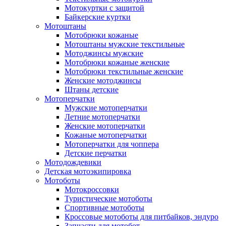
Мотокуртки с защитой
Байкерские куртки
Мотоштаны
Мотобрюки кожаные
Мотоштаны мужские текстильные
Мотоджинсы мужские
Мотобрюки кожаные женские
Мотобрюки текстильные женские
Женские мотоджинсы
Штаны детские
Мотоперчатки
Мужские мотоперчатки
Летние мотоперчатки
Женские мотоперчатки
Кожаные мотоперчатки
Мотоперчатки для чоппера
Детские перчатки
Мотодождевики
Детская мотоэкипировка
Мотоботы
Мотокроссовки
Туристические мотоботы
Спортивные мотоботы
Кроссовые мотоботы для питбайков, эндуро
Запчасти для мотобот