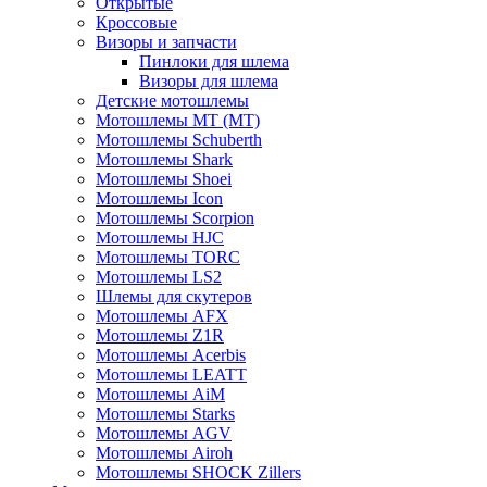
Открытые
Кросcовые
Визоры и запчасти
Пинлоки для шлема
Визоры для шлема
Детские мотошлемы
Мотошлемы MT (МТ)
Мотошлемы Schuberth
Мотошлемы Shark
Мотошлемы Shoei
Мотошлемы Icon
Мотошлемы Scorpion
Мотошлемы HJC
Мотошлемы TORC
Мотошлемы LS2
Шлемы для скутеров
Мотошлемы AFX
Мотошлемы Z1R
Мотошлемы Acerbis
Мотошлемы LEATT
Мотошлемы AiM
Мотошлемы Starks
Мотошлемы AGV
Мотошлемы Airoh
Мотошлемы SHOCK Zillers