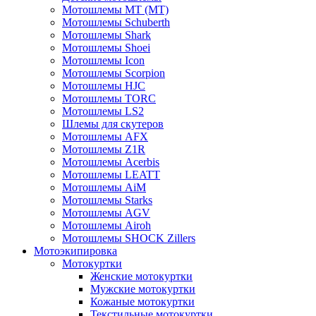
Мотошлемы MT (МТ)
Мотошлемы Schuberth
Мотошлемы Shark
Мотошлемы Shoei
Мотошлемы Icon
Мотошлемы Scorpion
Мотошлемы HJC
Мотошлемы TORC
Мотошлемы LS2
Шлемы для скутеров
Мотошлемы AFX
Мотошлемы Z1R
Мотошлемы Acerbis
Мотошлемы LEATT
Мотошлемы AiM
Мотошлемы Starks
Мотошлемы AGV
Мотошлемы Airoh
Мотошлемы SHOCK Zillers
Мотоэкипировка
Мотокуртки
Женские мотокуртки
Мужские мотокуртки
Кожаные мотокуртки
Текстильные мотокуртки