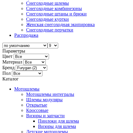
Снегоходные шлемы
Снегоходные комбинезоны
Снегоходные штаны и брюки
Снегоходные куртки
Женская снегоходная экипировка
Снегоходные перчатки
Распродажа
Параметры
Цвет
Материал
Бренд
Пол
Каталог
Мотошлемы
Мотошлемы интегралы
Шлемы модуляры
Открытые
Кросcовые
Визоры и запчасти
Пинлоки для шлема
Визоры для шлема
Детские мотошлемы