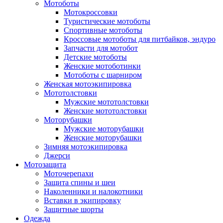
Мотоботы
Мотокроссовки
Туристические мотоботы
Спортивные мотоботы
Кроссовые мотоботы для питбайков, эндуро
Запчасти для мотобот
Детские мотоботы
Женские мотоботинки
Мотоботы с шарниром
Женская мотоэкипировка
Мототолстовки
Мужские мототолстовки
Женские мототолстовки
Моторубашки
Мужские моторубашки
Женские моторубашки
Зимняя мотоэкипировка
Джерси
Мотозащита
Моточерепахи
Защита спины и шеи
Наколенники и налокотники
Вставки в экипировку
Защитные шорты
Одежда