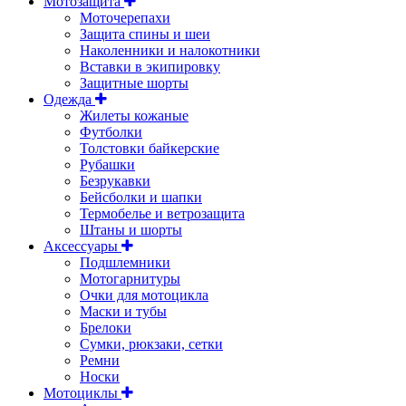
Мотозащита
Моточерепахи
Защита спины и шеи
Наколенники и налокотники
Вставки в экипировку
Защитные шорты
Одежда
Жилеты кожаные
Футболки
Толстовки байкерские
Рубашки
Безрукавки
Бейсболки и шапки
Термобелье и ветрозащита
Штаны и шорты
Аксессуары
Подшлемники
Мотогарнитуры
Очки для мотоцикла
Маски и тубы
Брелоки
Сумки, рюкзаки, сетки
Ремни
Носки
Мотоциклы