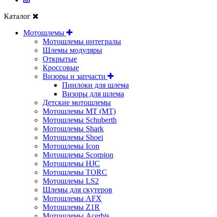
Каталог
Мотошлемы
Мотошлемы интегралы
Шлемы модуляры
Открытые
Кросcовые
Визоры и запчасти
Пинлоки для шлема
Визоры для шлема
Детские мотошлемы
Мотошлемы MT (МТ)
Мотошлемы Schuberth
Мотошлемы Shark
Мотошлемы Shoei
Мотошлемы Icon
Мотошлемы Scorpion
Мотошлемы HJC
Мотошлемы TORC
Мотошлемы LS2
Шлемы для скутеров
Мотошлемы AFX
Мотошлемы Z1R
Мотошлемы Acerbis