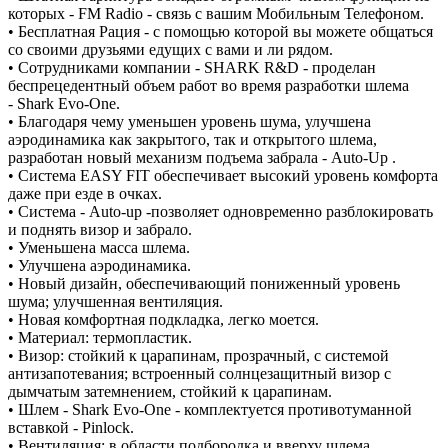
которых - FM Radio - связь с вашим Мобильным Телефоном.
• Бесплатная Рация - с помощью которой вы можете общаться
со своими друзьями едущих с вами и ли рядом.
• Сотрудниками компании - SHARK R&D - проделан
беспрецедентный объем работ во время разработки шлема
- Shark Evo-One.
• Благодаря чему уменьшен уровень шума, улучшена
аэродинамика как закрытого, так и открытого шлема,
разработан новый механизм подъема забрала - Auto-Up .
• Система EASY FIT обеспечивает высокий уровень комфорта
даже при езде в очках.
• Система - Auto-up -позволяет одновременно разблокировать
и поднять визор и забрало.
• Уменьшена масса шлема.
• Улучшена аэродинамика.
• Новый дизайн, обеспечивающий пониженный уровень
шума; улучшенная вентиляция.
• Новая комфортная подкладка, легко моется.
• Материал: термопластик.
• Визор: стойкий к царапинам, прозрачный, с системой
антизапотевания; встроенный солнцезащитный визор с
дымчатым затемнением, стойкий к царапинам.
• Шлем - Shark Evo-One - комплектуется противотуманной
вставкой - Pinlock.
• Вентиляция: в области подбородка и вверху шлема.