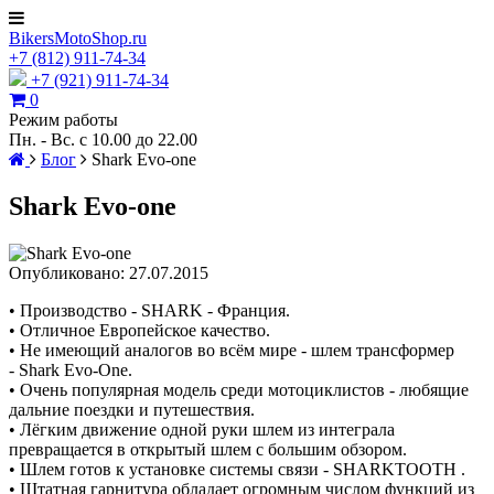
BikersMotoShop.ru
+7
(812)
911-74-34
+7 (921) 911-74-34
0
Режим работы
Пн. - Вс. с 10.00 до 22.00
Блог
Shark Evo-one
Shark Evo-one
Опубликовано: 27.07.2015
• Производство - SHARK - Франция.
• Отличное Европейское качество.
• Не имеющий аналогов во всём мире - шлем трансформер
- Shark Evo-One.
• Очень популярная модель среди мотоциклистов - любящие
дальние поездки и путешествия.
• Лёгким движение одной руки шлем из интеграла
превращается в открытый шлем с большим обзором.
• Шлем готов к установке системы связи - SHARKTOOTH .
• Штатная гарнитура обладает огромным числом функций из