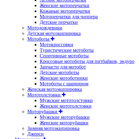
Женские мотоперчатки
Кожаные мотоперчатки
Мотоперчатки для чоппера
Детские перчатки
Мотодождевики
Детская мотоэкипировка
Мотоботы
Мотокроссовки
Туристические мотоботы
Спортивные мотоботы
Кроссовые мотоботы для питбайков, эндуро
Запчасти для мотобот
Детские мотоботы
Женские мотоботинки
Мотоботы с шарниром
Женская мотоэкипировка
Мототолстовки
Мужские мототолстовки
Женские мототолстовки
Моторубашки
Мужские моторубашки
Женские моторубашки
Зимняя мотоэкипировка
Джерси