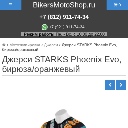
BikersMotoShop.ru
0
+7
(812)
911-74-34
+7 (921) 911-74-34
Режим работы
Пн. - Вс. с 10.00 до 22.00
Мотоэкипировка
Джерси
Джерси STARKS Phoenix Evo,
бирюза/оранжевый
Джерси STARKS Phoenix Evo,
бирюза/оранжевый