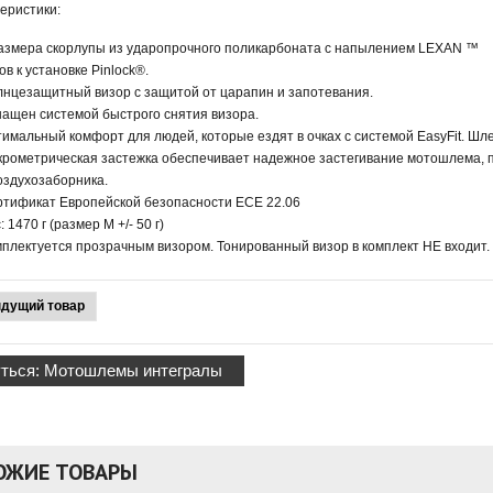
еристики:
азмера скорлупы из ударопрочного поликарбоната с напылением LEXAN ™
ов к установке Pinlock®.
нцезащитный визор с защитой от царапин и запотевания.
ащен системой быстрого снятия визора.
имальный комфорт для людей, которые ездят в очках с системой EasyFit. Шл
рометрическая застежка обеспечивает надежное застегивание мотошлема, п
оздухозаборника.
тификат Европейской безопасности ECE 22.06
: 1470 г (размер М +/- 50 г)
плектуется прозрачным визором. Тонированный визор в комплект НЕ входит.
дущий товар
ться: Мотошлемы интегралы
ОЖИЕ ТОВАРЫ