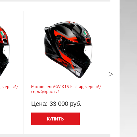
, чёрный/
Мотошлем AGV K1S Fastlap, чёрный/
Мотошлем A
серый/красный
фиолетовый
Цена: 33 000 руб.
Цена: 3
КУПИТЬ
КУ