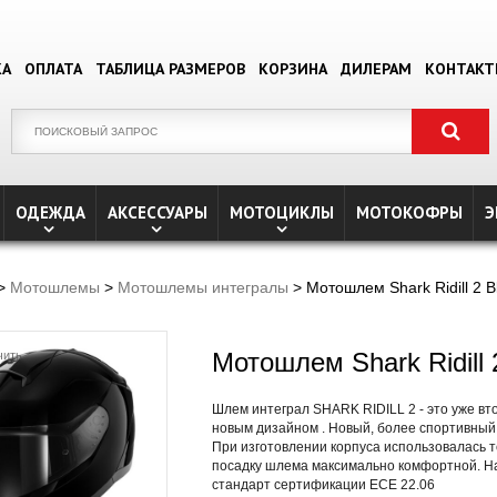
КА
ОПЛАТА
ТАБЛИЦА РАЗМЕРОВ
КОРЗИНА
ДИЛЕРАМ
КОНТАК
ОДЕЖДА
АКСЕССУАРЫ
МОТОЦИКЛЫ
МОТОКОФРЫ
Э
>
Мотошлемы
>
Мотошлемы интегралы
> Мотошлем Shark Ridill 2 B
Мотошлем Shark Ridill 
чить
Шлем интеграл SHARK RIDILL 2 - это уже в
новым дизайном . Новый, более спортивный
При изготовлении корпуса использовалась т
посадку шлема максимально комфортной. Н
стандарт сертификации ECE 22.06