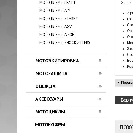
МОТОШЛЕМЫ LEATT
Характ
МОТОШЛЕМЫ AIM
2 р
МОТОШЛЕМЫ STARKS
Гот
Сол
МОТОШЛЕМЫ AGV
Осн
МОТОШЛЕМЫ AIROH
Опт
МОТОШЛЕМЫ SHOCK ZILLERS
Мик
3 в
Cер
МОТОЭКИПИРОВКА
Вес
Ком
МОТОЗАЩИТА
< Преды
ОДЕЖДА
АКСЕССУАРЫ
Верну
МОТОЦИКЛЫ
МОТОКОФРЫ
ПОХ