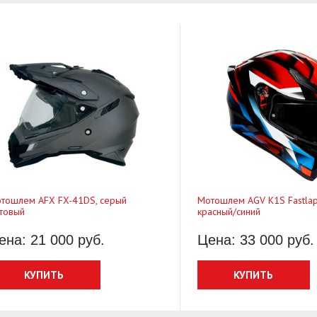
тошлем AFX FX-41DS, серый
Мотошлем AGV K1S Fastlap
товый
красный/синий
ена: 21 000 руб.
Цена: 33 000 руб.
КУПИТЬ
КУПИТЬ
туринг Sweep GT Touring
Мотоперчатки Sweep Undertaker 2