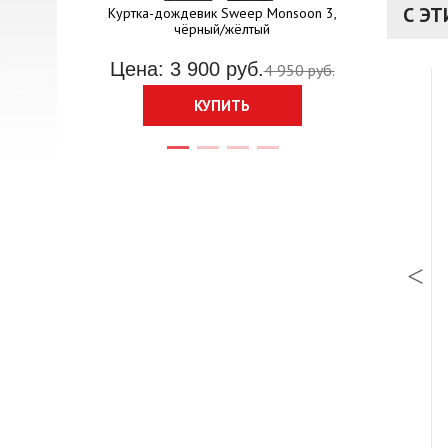
С Э
ртка Sweep
Куртка-дождевик Sweep Monsoon 3,
чёрный/жёлтый
Цена: 10
руб.
Цена: 3 900 руб.
4 950 руб.
КУПИТЬ
ки) Shark Race-R Pro
Визор Shoei CNS-1, прозрачный
 руб.
Цена: 10 300 руб.
КУПИТЬ