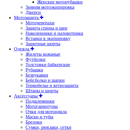
Женские моторубашки
Зимняя мотоэкипировка
Джерси
Мотозащита
Моточерепахи
Защита спины и шеи
Наколенники и налокотники
Вставки в экипировку
Защитные шорты
Одежда
Жилеты кожаные
Футболки
Толстовки байкерские
Рубашки
Безрукавки
Бейсболки и шапки
Термобелье и ветрозащита
Штаны и шорты
Аксессуары
Подшлемники
Мотогарнитуры
Очки для мотоцикла
Маски и тубы
Брелоки
Сумки, рюкзаки, сетки