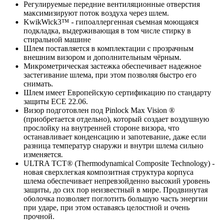
Регулируемые передние вентиляционные отверстия
максимизируют поток воздуха через шлем.
KwikWick3™ - гипоаллергенная съемная моющаяся
подкладка, выдерживающая в том числе стирку в
стиральной машине
Шлем поставляется в комплектации с прозрачным
внешним визором и дополнительным чёрным.
Микрометрическая застежка обеспечивает надежное
застегивание шлема, при этом позволяя быстро его
снимать.
Шлем имеет Европейскую сертификацию по стандарту
защиты ECE 22.06.
Визор подготовлен под Pinlock Max Vision ®
(приобретается отдельно), который создает воздушную
прослойку на внутренней стороне визора, что
останавливает конденсацию и запотевание, даже если
разница температур снаружи и внутри шлема сильно
изменяется.
ULTRA TCT® (Thermodynamical Composite Technology) -
новая сверхлегкая композитная структура корпуса
шлема обеспечивает непревзойденно высокий уровень
защиты, до сих пор неизвестный в мире. Продвинутая
оболочка позволяет поглотить большую часть энергии
при ударе, при этом оставаясь целостной и очень
прочной.