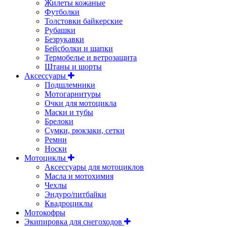
Жилеты кожаные
Футболки
Толстовки байкерские
Рубашки
Безрукавки
Бейсболки и шапки
Термобелье и ветрозащита
Штаны и шорты
Аксессуары
Подшлемники
Мотогарнитуры
Очки для мотоцикла
Маски и тубы
Брелоки
Сумки, рюкзаки, сетки
Ремни
Носки
Мотоциклы
Аксессуары для мотоциклов
Масла и мотохимия
Чехлы
Эндуро/питбайки
Квадроциклы
Мотокофры
Экипировка для снегоходов