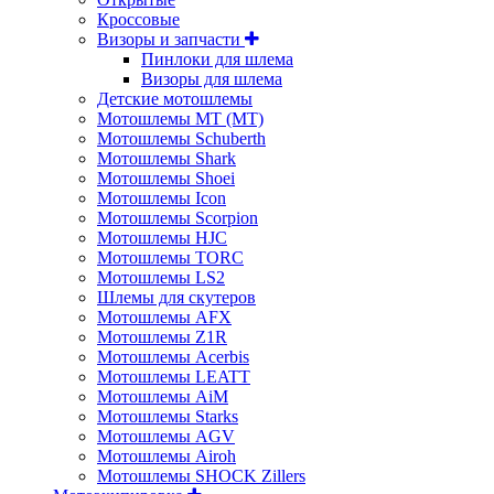
Кросcовые
Визоры и запчасти
Пинлоки для шлема
Визоры для шлема
Детские мотошлемы
Мотошлемы MT (МТ)
Мотошлемы Schuberth
Мотошлемы Shark
Мотошлемы Shoei
Мотошлемы Icon
Мотошлемы Scorpion
Мотошлемы HJC
Мотошлемы TORC
Мотошлемы LS2
Шлемы для скутеров
Мотошлемы AFX
Мотошлемы Z1R
Мотошлемы Acerbis
Мотошлемы LEATT
Мотошлемы AiM
Мотошлемы Starks
Мотошлемы AGV
Мотошлемы Airoh
Мотошлемы SHOCK Zillers