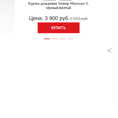
ртка Sweep
Куртка-дождевик Sweep Monsoon 3,
чёрный/жёлтый
Цена: 10
руб.
Цена: 3 900 руб.
4 950 руб.
КУПИТЬ
le
Очки кроссовые MT MX GOGGLE
STRIPES, чёрный/синий
 руб.
Цена: 4 200 руб.
КУПИТЬ