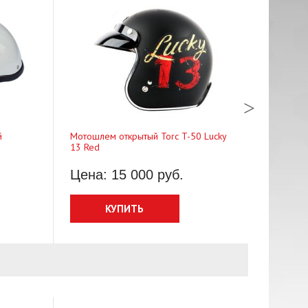
й
Мотошлем открытый Torc T-50 Lucky
Мотошлем Sc
13 Red
Carbon Soli
Цена: 15 000 руб.
Цена: 4
КУПИТЬ
КУ