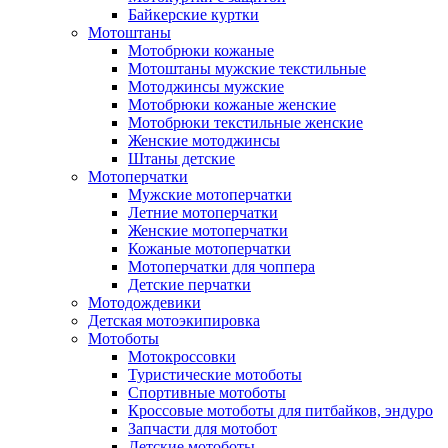
Байкерские куртки
Мотоштаны
Мотобрюки кожаные
Мотоштаны мужские текстильные
Мотоджинсы мужские
Мотобрюки кожаные женские
Мотобрюки текстильные женские
Женские мотоджинсы
Штаны детские
Мотоперчатки
Мужские мотоперчатки
Летние мотоперчатки
Женские мотоперчатки
Кожаные мотоперчатки
Мотоперчатки для чоппера
Детские перчатки
Мотодождевики
Детская мотоэкипировка
Мотоботы
Мотокроссовки
Туристические мотоботы
Спортивные мотоботы
Кроссовые мотоботы для питбайков, эндуро
Запчасти для мотобот
Детские мотоботы