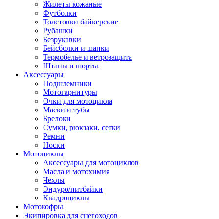
Жилеты кожаные
Футболки
Толстовки байкерские
Рубашки
Безрукавки
Бейсболки и шапки
Термобелье и ветрозащита
Штаны и шорты
Аксессуары
Подшлемники
Мотогарнитуры
Очки для мотоцикла
Маски и тубы
Брелоки
Сумки, рюкзаки, сетки
Ремни
Носки
Мотоциклы
Аксессуары для мотоциклов
Масла и мотохимия
Чехлы
Эндуро/питбайки
Квадроциклы
Мотокофры
Экипировка для снегоходов