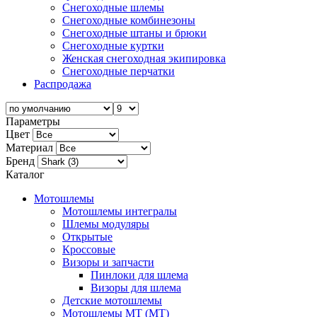
Снегоходные шлемы
Снегоходные комбинезоны
Снегоходные штаны и брюки
Снегоходные куртки
Женская снегоходная экипировка
Снегоходные перчатки
Распродажа
Параметры
Цвет
Материал
Бренд
Каталог
Мотошлемы
Мотошлемы интегралы
Шлемы модуляры
Открытые
Кросcовые
Визоры и запчасти
Пинлоки для шлема
Визоры для шлема
Детские мотошлемы
Мотошлемы MT (МТ)