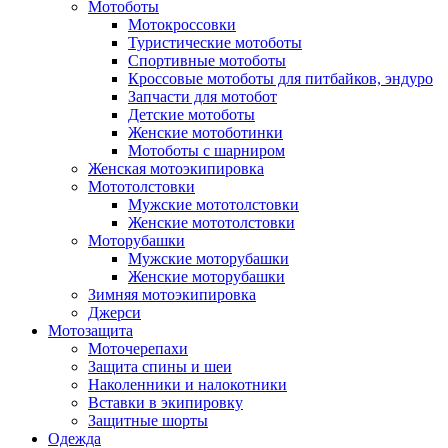
Мотоботы
Мотокроссовки
Туристические мотоботы
Спортивные мотоботы
Кроссовые мотоботы для питбайков, эндуро
Запчасти для мотобот
Детские мотоботы
Женские мотоботинки
Мотоботы с шарниром
Женская мотоэкипировка
Мототолстовки
Мужские мототолстовки
Женские мототолстовки
Моторубашки
Мужские моторубашки
Женские моторубашки
Зимняя мотоэкипировка
Джерси
Мотозащита
Моточерепахи
Защита спины и шеи
Наколенники и налокотники
Вставки в экипировку
Защитные шорты
Одежда