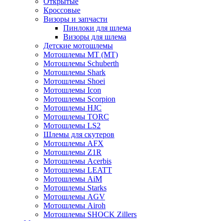
Открытые
Кросcовые
Визоры и запчасти
Пинлоки для шлема
Визоры для шлема
Детские мотошлемы
Мотошлемы MT (МТ)
Мотошлемы Schuberth
Мотошлемы Shark
Мотошлемы Shoei
Мотошлемы Icon
Мотошлемы Scorpion
Мотошлемы HJC
Мотошлемы TORC
Мотошлемы LS2
Шлемы для скутеров
Мотошлемы AFX
Мотошлемы Z1R
Мотошлемы Acerbis
Мотошлемы LEATT
Мотошлемы AiM
Мотошлемы Starks
Мотошлемы AGV
Мотошлемы Airoh
Мотошлемы SHOCK Zillers