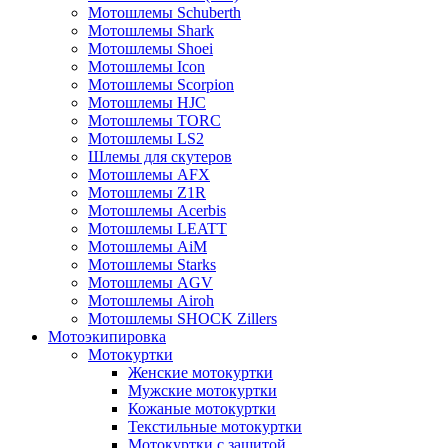
Мотошлемы Schuberth
Мотошлемы Shark
Мотошлемы Shoei
Мотошлемы Icon
Мотошлемы Scorpion
Мотошлемы HJC
Мотошлемы TORC
Мотошлемы LS2
Шлемы для скутеров
Мотошлемы AFX
Мотошлемы Z1R
Мотошлемы Acerbis
Мотошлемы LEATT
Мотошлемы AiM
Мотошлемы Starks
Мотошлемы AGV
Мотошлемы Airoh
Мотошлемы SHOCK Zillers
Мотоэкипировка
Мотокуртки
Женские мотокуртки
Мужские мотокуртки
Кожаные мотокуртки
Текстильные мотокуртки
Мотокуртки с защитой