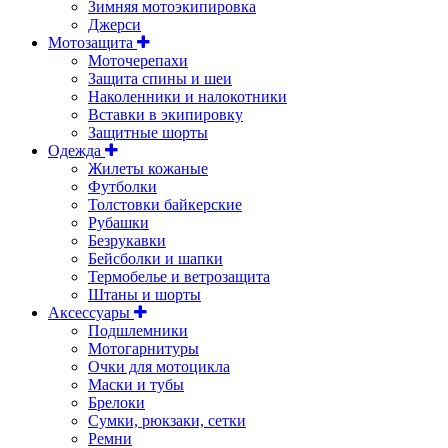
Зимняя мотоэкипировка
Джерси
Мотозащита
Моточерепахи
Защита спины и шеи
Наколенники и налокотники
Вставки в экипировку
Защитные шорты
Одежда
Жилеты кожаные
Футболки
Толстовки байкерские
Рубашки
Безрукавки
Бейсболки и шапки
Термобелье и ветрозащита
Штаны и шорты
Аксессуары
Подшлемники
Мотогарнитуры
Очки для мотоцикла
Маски и тубы
Брелоки
Сумки, рюкзаки, сетки
Ремни