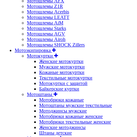
Мотошлемы AFX
Мотошлемы Z1R
Мотошлемы Acerbis
Мотошлемы LEATT
Мотошлемы AiM
Мотошлемы Starks
Мотошлемы AGV
Мотошлемы Airoh
Мотошлемы SHOCK Zillers
Мотоэкипировка
Мотокуртки
Женские мотокуртки
Мужские мотокуртки
Кожаные мотокуртки
Текстильные мотокуртки
Мотокуртки с защитой
Байкерские куртки
Мотоштаны
Мотобрюки кожаные
Мотоштаны мужские текстильные
Мотоджинсы мужские
Мотобрюки кожаные женские
Мотобрюки текстильные женские
Женские мотоджинсы
Штаны детские