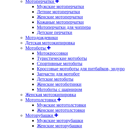
Мотоперчатки
Мужские мотоперчатки
Летние мотоперчатки
Женские мотоперчатки
Кожаные мотоперчатки
Мотоперчатки для чоппера
Детские перчатки
Мотодождевики
Детская мотоэкипировка
Мотоботы
Мотокроссовки
Туристические мотоботы
Спортивные мотоботы
Кроссовые мотоботы для питбайков, эндуро
Запчасти для мотобот
Детские мотоботы
Женские мотоботинки
Мотоботы с шарниром
Женская мотоэкипировка
Мототолстовки
Мужские мототолстовки
Женские мототолстовки
Моторубашки
Мужские моторубашки
Женские моторубашки