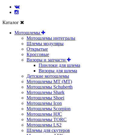
Каталог
Мотошлемы
Мотошлемы интегралы
Шлемы модуляры
Открытые
Кросcовые
Визоры и запчасти
Пинлоки для шлема
Визоры для шлема
Детские мотошлемы
Мотошлемы MT (МТ)
Мотошлемы Schuberth
Мотошлемы Shark
Мотошлемы Shoei
Мотошлемы Icon
Мотошлемы Scorpion
Мотошлемы HJC
Мотошлемы TORC
Мотошлемы LS2
Шлемы для скутеров