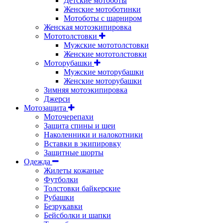
Детские мотоботы
Женские мотоботинки
Мотоботы с шарниром
Женская мотоэкипировка
Мототолстовки
Мужские мототолстовки
Женские мототолстовки
Моторубашки
Мужские моторубашки
Женские моторубашки
Зимняя мотоэкипировка
Джерси
Мотозащита
Моточерепахи
Защита спины и шеи
Наколенники и налокотники
Вставки в экипировку
Защитные шорты
Одежда
Жилеты кожаные
Футболки
Толстовки байкерские
Рубашки
Безрукавки
Бейсболки и шапки