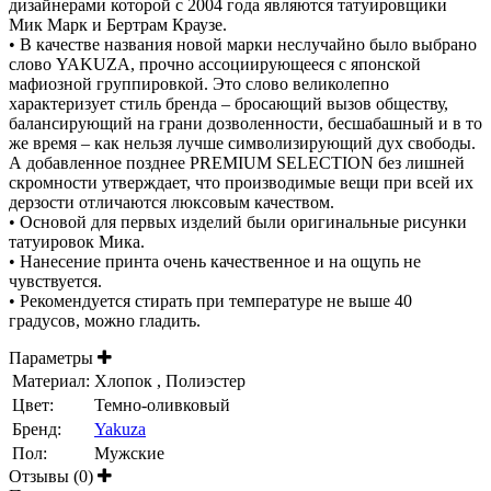
дизайнерами которой с 2004 года являются татуировщики
Мик Марк и Бертрам Краузе.
• В качестве названия новой марки неслучайно было выбрано
слово YAKUZA, прочно ассоциирующееся с японской
мафиозной группировкой. Это слово великолепно
характеризует стиль бренда – бросающий вызов обществу,
балансирующий на грани дозволенности, бесшабашный и в то
же время – как нельзя лучше символизирующий дух свободы.
А добавленное позднее PREMIUM SELECTION без лишней
скромности утверждает, что производимые вещи при всей их
дерзости отличаются люксовым качеством.
• Основой для первых изделий были оригинальные рисунки
татуировок Мика.
• Нанесение принта очень качественное и на ощупь не
чувствуется.
• Рекомендуется стирать при температуре не выше 40
градусов, можно гладить.
Параметры
Материал:
Хлопок , Полиэстер
Цвет:
Темно-оливковый
Бренд:
Yakuza
Пол:
Мужские
Отзывы (0)