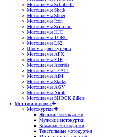
Мотошлемы Schuberth
Мотошлемы Shark
Мотошлемы Shoei
Мотошлемы Icon
Мотошлемы Scorpion
Мотошлемы HJC
Мотошлемы TORC
Мотошлемы LS2
Шлемы для скутеров
Мотошлемы AFX
Мотошлемы Z1R
Мотошлемы Acerbis
Мотошлемы LEATT
Мотошлемы AiM
Мотошлемы Starks
Мотошлемы AGV
Мотошлемы Airoh
Мотошлемы SHOCK Zillers
Мотоэкипировка
Мотокуртки
Женские мотокуртки
Мужские мотокуртки
Кожаные мотокуртки
Текстильные мотокуртки
Мотокуртки с защитой