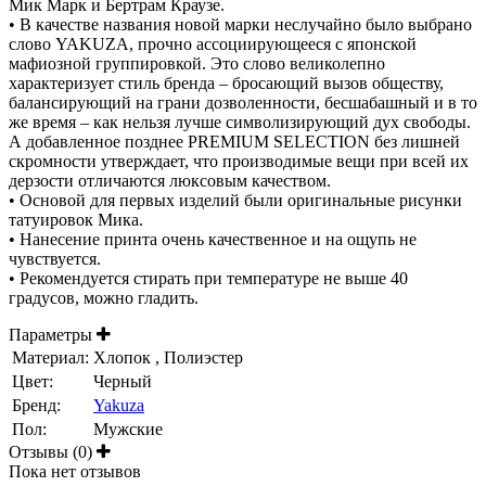
Мик Марк и Бертрам Краузе.
• В качестве названия новой марки неслучайно было выбрано
слово YAKUZA, прочно ассоциирующееся с японской
мафиозной группировкой. Это слово великолепно
характеризует стиль бренда – бросающий вызов обществу,
балансирующий на грани дозволенности, бесшабашный и в то
же время – как нельзя лучше символизирующий дух свободы.
А добавленное позднее PREMIUM SELECTION без лишней
скромности утверждает, что производимые вещи при всей их
дерзости отличаются люксовым качеством.
• Основой для первых изделий были оригинальные рисунки
татуировок Мика.
• Нанесение принта очень качественное и на ощупь не
чувствуется.
• Рекомендуется стирать при температуре не выше 40
градусов, можно гладить.
Параметры
Материал:
Хлопок , Полиэстер
Цвет:
Черный
Бренд:
Yakuza
Пол:
Мужские
Отзывы (0)
Пока нет отзывов