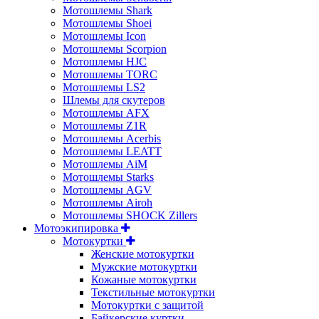
Мотошлемы Shark
Мотошлемы Shoei
Мотошлемы Icon
Мотошлемы Scorpion
Мотошлемы HJC
Мотошлемы TORC
Мотошлемы LS2
Шлемы для скутеров
Мотошлемы AFX
Мотошлемы Z1R
Мотошлемы Acerbis
Мотошлемы LEATT
Мотошлемы AiM
Мотошлемы Starks
Мотошлемы AGV
Мотошлемы Airoh
Мотошлемы SHOCK Zillers
Мотоэкипировка
Мотокуртки
Женские мотокуртки
Мужские мотокуртки
Кожаные мотокуртки
Текстильные мотокуртки
Мотокуртки с защитой
Байкерские куртки