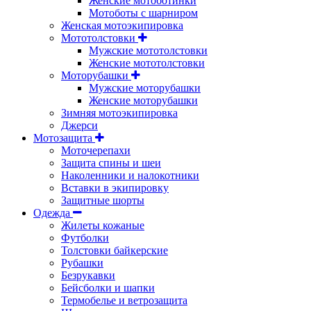
Женские мотоботинки
Мотоботы с шарниром
Женская мотоэкипировка
Мототолстовки
Мужские мототолстовки
Женские мототолстовки
Моторубашки
Мужские моторубашки
Женские моторубашки
Зимняя мотоэкипировка
Джерси
Мотозащита
Моточерепахи
Защита спины и шеи
Наколенники и налокотники
Вставки в экипировку
Защитные шорты
Одежда
Жилеты кожаные
Футболки
Толстовки байкерские
Рубашки
Безрукавки
Бейсболки и шапки
Термобелье и ветрозащита