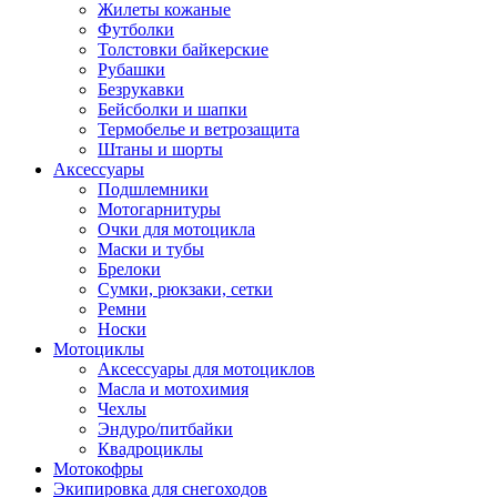
Жилеты кожаные
Футболки
Толстовки байкерские
Рубашки
Безрукавки
Бейсболки и шапки
Термобелье и ветрозащита
Штаны и шорты
Аксессуары
Подшлемники
Мотогарнитуры
Очки для мотоцикла
Маски и тубы
Брелоки
Сумки, рюкзаки, сетки
Ремни
Носки
Мотоциклы
Аксессуары для мотоциклов
Масла и мотохимия
Чехлы
Эндуро/питбайки
Квадроциклы
Мотокофры
Экипировка для снегоходов