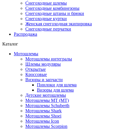
Снегоходные шлемы
Снегоходные комбинезоны
Снегоходные штаны и брюки
Снегоходные куртки
Женская снегоходная экипировка
Снегоходные перчатки
Распродажа
Каталог
Мотошлемы
Мотошлемы интегралы
Шлемы модуляры
Открытые
Кросcовые
Визоры и запчасти
Пинлоки для шлема
Визоры для шлема
Детские мотошлемы
Мотошлемы MT (МТ)
Мотошлемы Schuberth
Мотошлемы Shark
Мотошлемы Shoei
Мотошлемы Icon
Мотошлемы Scorpion