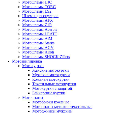
Мотошлемы HJC
Мотошлемы TORC
Мотошлемы LS2
Шлемы для скутеров
Мотошлемы AFX
Мотошлемы Z1R
Мотошлемы Acerbis
Мотошлемы LEATT
Мотошлемы AiM
Мотошлемы Starks
Мотошлемы AGV
Мотошлемы Airoh
Мотошлемы SHOCK Zillers
Мотоэкипировка
Мотокуртки
Женские мотокуртки
Мужские мотокуртки
Кожаные мотокуртки
Текстильные мотокуртки
Мотокуртки с защитой
Байкерские куртки
Мотоштаны
Мотобрюки кожаные
Мотоштаны мужские текстильные
Мотоджинсы мужские