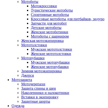
Мотоботы
Мотокроссовки
Туристические мотоботы
Спортивные мотоботы
Кроссовые мотоботы для питбайков, эндуро
Запчасти для мотобот
Детские мотоботы
Женские мотоботинки
Мотоботы с шарниром
Женская мотоэкипировка
Мототолстовки
Мужские мототолстовки
Женские мототолстовки
Моторубашки
Мужские моторубашки
Женские моторубашки
Зимняя мотоэкипировка
Джерси
Мотозащита
Моточерепахи
Защита спины и шеи
Наколенники и налокотники
Вставки в экипировку
Защитные шорты
Одежда