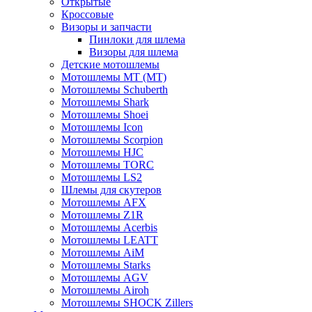
Открытые
Кросcовые
Визоры и запчасти
Пинлоки для шлема
Визоры для шлема
Детские мотошлемы
Мотошлемы MT (МТ)
Мотошлемы Schuberth
Мотошлемы Shark
Мотошлемы Shoei
Мотошлемы Icon
Мотошлемы Scorpion
Мотошлемы HJC
Мотошлемы TORC
Мотошлемы LS2
Шлемы для скутеров
Мотошлемы AFX
Мотошлемы Z1R
Мотошлемы Acerbis
Мотошлемы LEATT
Мотошлемы AiM
Мотошлемы Starks
Мотошлемы AGV
Мотошлемы Airoh
Мотошлемы SHOCK Zillers