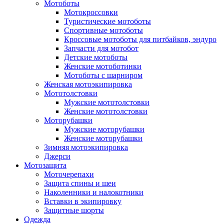
Мотоботы
Мотокроссовки
Туристические мотоботы
Спортивные мотоботы
Кроссовые мотоботы для питбайков, эндуро
Запчасти для мотобот
Детские мотоботы
Женские мотоботинки
Мотоботы с шарниром
Женская мотоэкипировка
Мототолстовки
Мужские мототолстовки
Женские мототолстовки
Моторубашки
Мужские моторубашки
Женские моторубашки
Зимняя мотоэкипировка
Джерси
Мотозащита
Моточерепахи
Защита спины и шеи
Наколенники и налокотники
Вставки в экипировку
Защитные шорты
Одежда