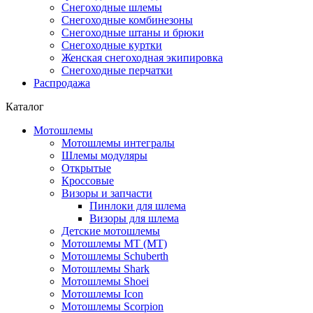
Снегоходные шлемы
Снегоходные комбинезоны
Снегоходные штаны и брюки
Снегоходные куртки
Женская снегоходная экипировка
Снегоходные перчатки
Распродажа
Каталог
Мотошлемы
Мотошлемы интегралы
Шлемы модуляры
Открытые
Кросcовые
Визоры и запчасти
Пинлоки для шлема
Визоры для шлема
Детские мотошлемы
Мотошлемы MT (МТ)
Мотошлемы Schuberth
Мотошлемы Shark
Мотошлемы Shoei
Мотошлемы Icon
Мотошлемы Scorpion