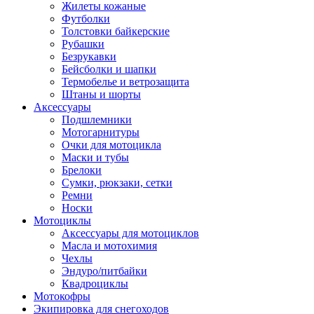
Жилеты кожаные
Футболки
Толстовки байкерские
Рубашки
Безрукавки
Бейсболки и шапки
Термобелье и ветрозащита
Штаны и шорты
Аксессуары
Подшлемники
Мотогарнитуры
Очки для мотоцикла
Маски и тубы
Брелоки
Сумки, рюкзаки, сетки
Ремни
Носки
Мотоциклы
Аксессуары для мотоциклов
Масла и мотохимия
Чехлы
Эндуро/питбайки
Квадроциклы
Мотокофры
Экипировка для снегоходов