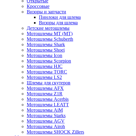
Открытые
Кросcовые
Визоры и запчасти
Пинлоки для шлема
Визоры для шлема
Детские мотошлемы
Мотошлемы MT (МТ)
Мотошлемы Schuberth
Мотошлемы Shark
Мотошлемы Shoei
Мотошлемы Icon
Мотошлемы Scorpion
Мотошлемы HJC
Мотошлемы TORC
Мотошлемы LS2
Шлемы для скутеров
Мотошлемы AFX
Мотошлемы Z1R
Мотошлемы Acerbis
Мотошлемы LEATT
Мотошлемы AiM
Мотошлемы Starks
Мотошлемы AGV
Мотошлемы Airoh
Мотошлемы SHOCK Zillers