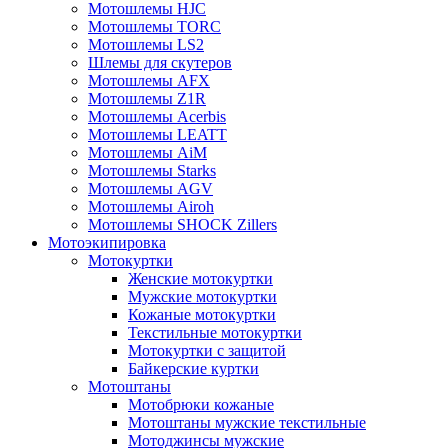
Мотошлемы HJC
Мотошлемы TORC
Мотошлемы LS2
Шлемы для скутеров
Мотошлемы AFX
Мотошлемы Z1R
Мотошлемы Acerbis
Мотошлемы LEATT
Мотошлемы AiM
Мотошлемы Starks
Мотошлемы AGV
Мотошлемы Airoh
Мотошлемы SHOCK Zillers
Мотоэкипировка
Мотокуртки
Женские мотокуртки
Мужские мотокуртки
Кожаные мотокуртки
Текстильные мотокуртки
Мотокуртки с защитой
Байкерские куртки
Мотоштаны
Мотобрюки кожаные
Мотоштаны мужские текстильные
Мотоджинсы мужские