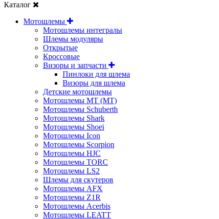
Каталог
Мотошлемы
Мотошлемы интегралы
Шлемы модуляры
Открытые
Кросcовые
Визоры и запчасти
Пинлоки для шлема
Визоры для шлема
Детские мотошлемы
Мотошлемы MT (МТ)
Мотошлемы Schuberth
Мотошлемы Shark
Мотошлемы Shoei
Мотошлемы Icon
Мотошлемы Scorpion
Мотошлемы HJC
Мотошлемы TORC
Мотошлемы LS2
Шлемы для скутеров
Мотошлемы AFX
Мотошлемы Z1R
Мотошлемы Acerbis
Мотошлемы LEATT