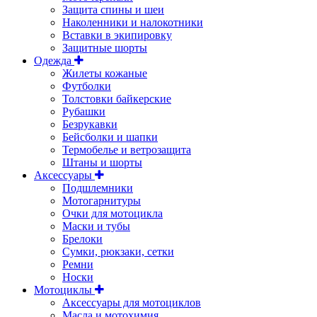
Защита спины и шеи
Наколенники и налокотники
Вставки в экипировку
Защитные шорты
Одежда
Жилеты кожаные
Футболки
Толстовки байкерские
Рубашки
Безрукавки
Бейсболки и шапки
Термобелье и ветрозащита
Штаны и шорты
Аксессуары
Подшлемники
Мотогарнитуры
Очки для мотоцикла
Маски и тубы
Брелоки
Сумки, рюкзаки, сетки
Ремни
Носки
Мотоциклы
Аксессуары для мотоциклов
Масла и мотохимия