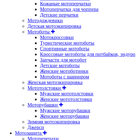
Кожаные мотоперчатки
Мотоперчатки для чоппера
Детские перчатки
Мотодождевики
Детская мотоэкипировка
Мотоботы
Мотокроссовки
Туристические мотоботы
Спортивные мотоботы
Кроссовые мотоботы для питбайков, эндуро
Запчасти для мотобот
Детские мотоботы
Женские мотоботинки
Мотоботы с шарниром
Женская мотоэкипировка
Мототолстовки
Мужские мототолстовки
Женские мототолстовки
Моторубашки
Мужские моторубашки
Женские моторубашки
Зимняя мотоэкипировка
Джерси
Мотозащита
Моточерепахи