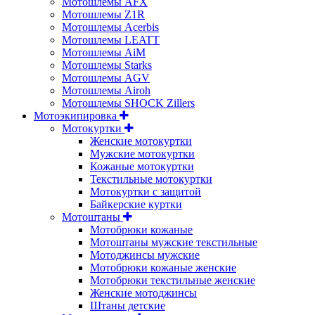
Мотошлемы AFX
Мотошлемы Z1R
Мотошлемы Acerbis
Мотошлемы LEATT
Мотошлемы AiM
Мотошлемы Starks
Мотошлемы AGV
Мотошлемы Airoh
Мотошлемы SHOCK Zillers
Мотоэкипировка
Мотокуртки
Женские мотокуртки
Мужские мотокуртки
Кожаные мотокуртки
Текстильные мотокуртки
Мотокуртки с защитой
Байкерские куртки
Мотоштаны
Мотобрюки кожаные
Мотоштаны мужские текстильные
Мотоджинсы мужские
Мотобрюки кожаные женские
Мотобрюки текстильные женские
Женские мотоджинсы
Штаны детские