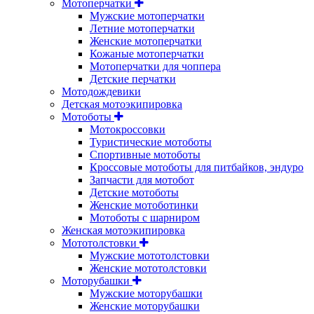
Мотоперчатки
Мужские мотоперчатки
Летние мотоперчатки
Женские мотоперчатки
Кожаные мотоперчатки
Мотоперчатки для чоппера
Детские перчатки
Мотодождевики
Детская мотоэкипировка
Мотоботы
Мотокроссовки
Туристические мотоботы
Спортивные мотоботы
Кроссовые мотоботы для питбайков, эндуро
Запчасти для мотобот
Детские мотоботы
Женские мотоботинки
Мотоботы с шарниром
Женская мотоэкипировка
Мототолстовки
Мужские мототолстовки
Женские мототолстовки
Моторубашки
Мужские моторубашки
Женские моторубашки