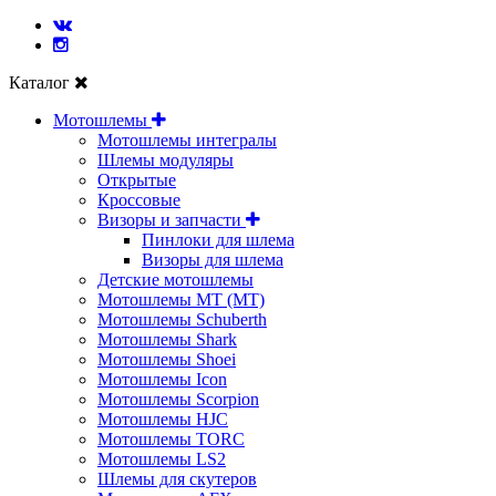
Каталог
Мотошлемы
Мотошлемы интегралы
Шлемы модуляры
Открытые
Кросcовые
Визоры и запчасти
Пинлоки для шлема
Визоры для шлема
Детские мотошлемы
Мотошлемы MT (МТ)
Мотошлемы Schuberth
Мотошлемы Shark
Мотошлемы Shoei
Мотошлемы Icon
Мотошлемы Scorpion
Мотошлемы HJC
Мотошлемы TORC
Мотошлемы LS2
Шлемы для скутеров