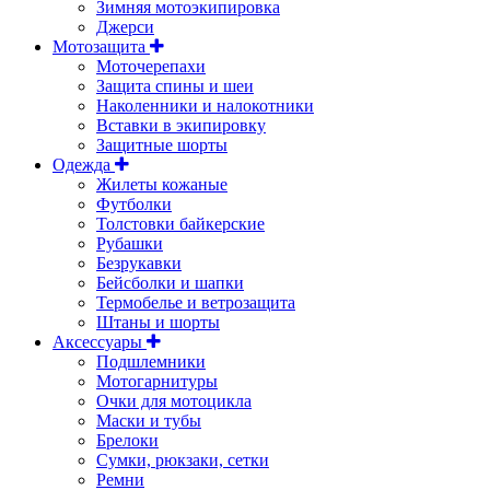
Зимняя мотоэкипировка
Джерси
Мотозащита
Моточерепахи
Защита спины и шеи
Наколенники и налокотники
Вставки в экипировку
Защитные шорты
Одежда
Жилеты кожаные
Футболки
Толстовки байкерские
Рубашки
Безрукавки
Бейсболки и шапки
Термобелье и ветрозащита
Штаны и шорты
Аксессуары
Подшлемники
Мотогарнитуры
Очки для мотоцикла
Маски и тубы
Брелоки
Сумки, рюкзаки, сетки
Ремни