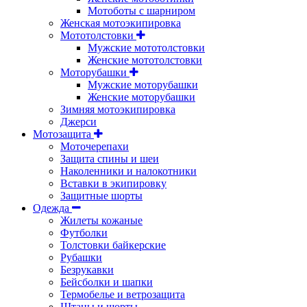
Мотоботы с шарниром
Женская мотоэкипировка
Мототолстовки
Мужские мототолстовки
Женские мототолстовки
Моторубашки
Мужские моторубашки
Женские моторубашки
Зимняя мотоэкипировка
Джерси
Мотозащита
Моточерепахи
Защита спины и шеи
Наколенники и налокотники
Вставки в экипировку
Защитные шорты
Одежда
Жилеты кожаные
Футболки
Толстовки байкерские
Рубашки
Безрукавки
Бейсболки и шапки
Термобелье и ветрозащита
Штаны и шорты